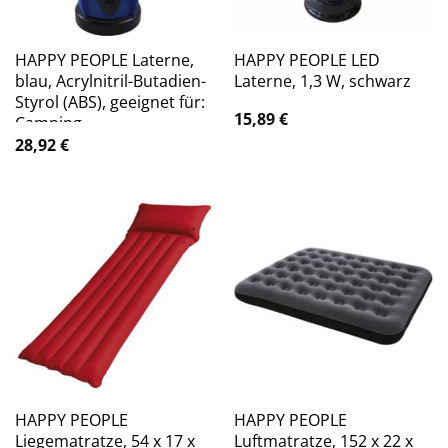
HAPPY PEOPLE Laterne,
HAPPY PEOPLE LED
blau, Acrylnitril-Butadien-
Laterne, 1,3 W, schwarz
Styrol (ABS), geeignet für:
15,89
€
Camping
28,92
€
HAPPY PEOPLE
HAPPY PEOPLE
Liegematratze, 54 x 17 x
Luftmatratze, 152 x 22 x