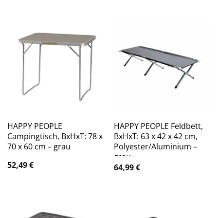
HAPPY PEOPLE
HAPPY PEOPLE Feldbett,
Campingtisch, BxHxT: 78 x
BxHxT: 63 x 42 x 42 cm,
70 x 60 cm – grau
Polyester/Aluminium –
grau
52,49
€
64,99
€