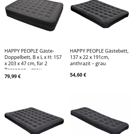
HAPPY PEOPLE Gäste-
HAPPY PEOPLE Gästebett,
Doppelbett, B x L x H: 157
137 x 22 x 191cm,
x 203 x 47 cm, für 2
anthrazit – grau
Personen – grau
54,60
€
79,99
€