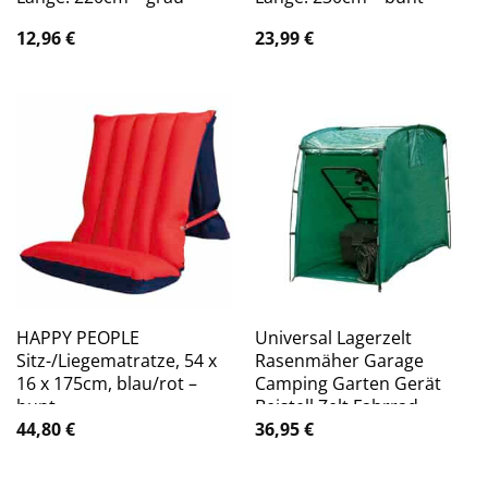
12,96
€
23,99
€
HAPPY PEOPLE
Universal Lagerzelt
Sitz-/Liegematratze, 54 x
Rasenmäher Garage
16 x 175cm, blau/rot –
Camping Garten Gerät
bunt
Beistell Zelt Fahrrad
44,80
€
36,95
€