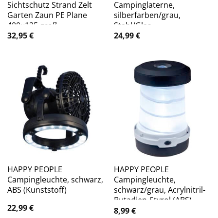
Sichtschutz Strand Zelt
Campinglaterne,
Garten Zaun PE Plane
silberfarben/grau,
400×135 groß
Stahl/Glas
32,95
€
24,99
€
HAPPY PEOPLE
HAPPY PEOPLE
Campingleuchte, schwarz,
Campingleuchte,
ABS (Kunststoff)
schwarz/grau, Acrylnitril-
Butadien-Styrol (ABS)
22,99
€
8,99
€