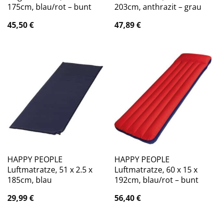
175cm, blau/rot – bunt
203cm, anthrazit – grau
45,50
€
47,89
€
HAPPY PEOPLE
HAPPY PEOPLE
Luftmatratze, 51 x 2.5 x
Luftmatratze, 60 x 15 x
185cm, blau
192cm, blau/rot – bunt
29,99
€
56,40
€