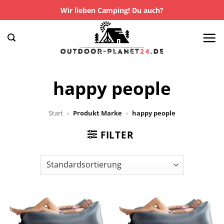
Zum
Wir lieben Camping! Du auch?
Inhalt
springen
happy people
Start
»
Produkt Marke
»
happy people
FILTER