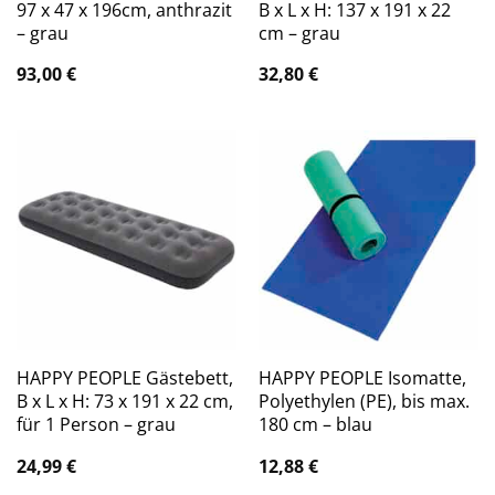
97 x 47 x 196cm, anthrazit
B x L x H: 137 x 191 x 22
– grau
cm – grau
93,00
€
32,80
€
HAPPY PEOPLE Gästebett,
HAPPY PEOPLE Isomatte,
B x L x H: 73 x 191 x 22 cm,
Polyethylen (PE), bis max.
für 1 Person – grau
180 cm – blau
24,99
€
12,88
€