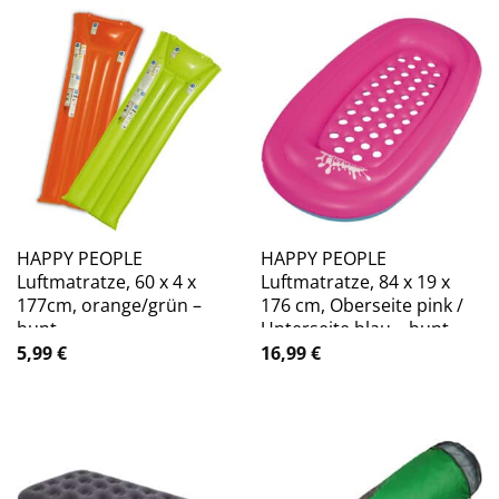
HAPPY PEOPLE
HAPPY PEOPLE
Luftmatratze, 60 x 4 x
Luftmatratze, 84 x 19 x
177cm, orange/grün –
176 cm, Oberseite pink /
bunt
Unterseite blau – bunt
5,99
€
16,99
€