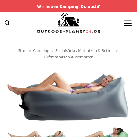
Zum
Wir lieben Camping! Du auch?
Inhalt
springen
Start
»
Camping
»
Schlafsäcke, Matratzen & Betten
»
Luftmatratzen & Isomatten