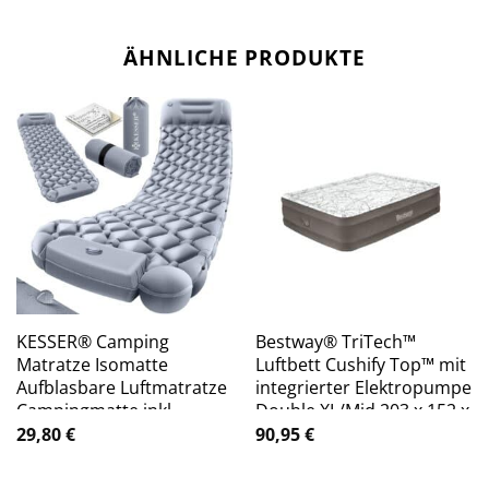
ÄHNLICHE PRODUKTE
KESSER® Camping
Bestway® TriTech™
Matratze Isomatte
Luftbett Cushify Top™ mit
Aufblasbare Luftmatratze
integrierter Elektropumpe
Campingmatte inkl.
Double XL/Mid 203 x 152 x
Tragebeutel Outdoor
46 cm
29,80
€
90,95
€
Ultraleicht Faltbare
Schlafmatte [mit