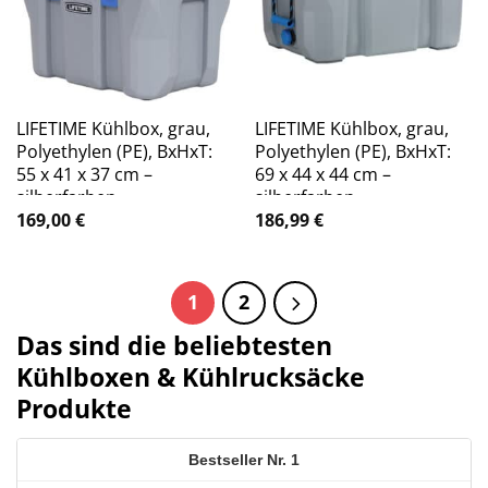
LIFETIME Kühlbox, grau,
LIFETIME Kühlbox, grau,
Polyethylen (PE), BxHxT:
Polyethylen (PE), BxHxT:
55 x 41 x 37 cm –
69 x 44 x 44 cm –
silberfarben
silberfarben
169,00
€
186,99
€
1
2
Das sind die beliebtesten
Kühlboxen & Kühlrucksäcke
Produkte
1