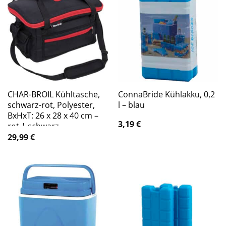
CHAR-BROIL Kühltasche,
ConnaBride Kühlakku, 0,2
schwarz-rot, Polyester,
l – blau
BxHxT: 26 x 28 x 40 cm –
3,19
€
rot | schwarz
29,99
€