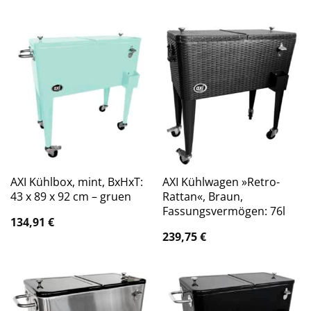
AXI Kühlbox, mint, BxHxT:
AXI Kühlwagen »Retro-
43 x 89 x 92 cm – gruen
Rattan«, Braun,
Fassungsvermögen: 76l
134,91
€
239,75
€