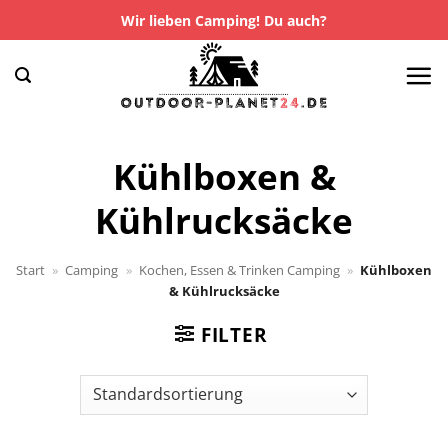
Zum
Wir lieben Camping! Du auch?
Inhalt
springen
Kühlboxen &
Kühlrucksäcke
Start
»
Camping
»
Kochen, Essen & Trinken Camping
»
Kühlboxen
& Kühlrucksäcke
FILTER