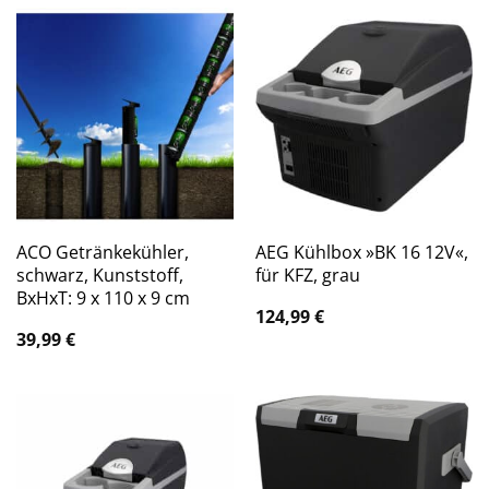
ACO Getränkekühler,
AEG Kühlbox »BK 16 12V«,
schwarz, Kunststoff,
für KFZ, grau
BxHxT: 9 x 110 x 9 cm
124,99
€
39,99
€