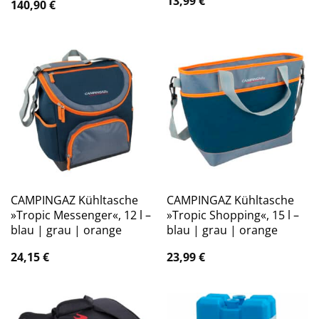
13,99
€
140,90
€
CAMPINGAZ Kühltasche
CAMPINGAZ Kühltasche
»Tropic Messenger«, 12 l –
»Tropic Shopping«, 15 l –
blau | grau | orange
blau | grau | orange
24,15
€
23,99
€