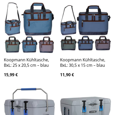
Koopmann Kühltasche,
Koopmann Kühltasche,
BxL: 25 x 20,5 cm – blau
BxL: 30,5 x 15 cm – blau
15,99
€
11,90
€