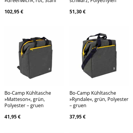
»Greenwich«, rot, Stahl
schwarz, Polyethylen
102,95
€
51,30
€
Bo-Camp Kühltasche
Bo-Camp Kühltasche
»Matteson«, grün,
»Ryndale«, grün, Polyester
Polyester – gruen
– gruen
41,95
€
37,95
€