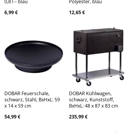
0,8 l – blau
Polyester, blau
6,99
€
12,65
€
DOBAR Feuerschale,
DOBAR Kühlwagen,
schwarz, Stahl, BxHxL: 59
schwarz, Kunststoff,
x 14 x 59 cm
BxHxL: 48 x 87 x 83 cm
54,99
€
235,99
€