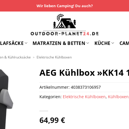
Wir lieben Camping! Du auch?
LAFSÄCKE
MATRATZEN & BETTEN
KÜCHE
CA
en & Kühlrucksäcke
»
Elektrische Kühlboxen
AEG Kühlbox »KK14 1
Artikelnummer:
4038373106957
Kategorien:
Elektrische Kühlboxen
,
Kühlboxen
64,99
€