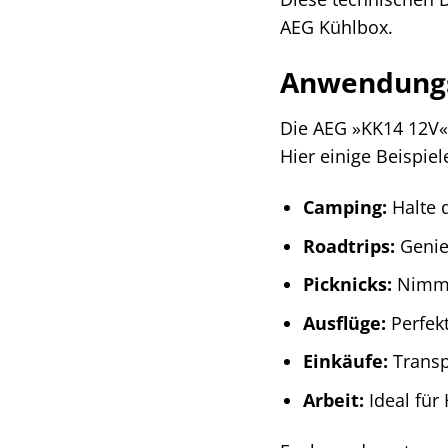
AEG Kühlbox.
Anwendungs
Die AEG »KK14 12V« K
Hier einige Beispiel
Camping:
Halte 
Roadtrips:
Genie
Picknicks:
Nimm d
Ausflüge:
Perfek
Einkäufe:
Transp
Arbeit:
Ideal für