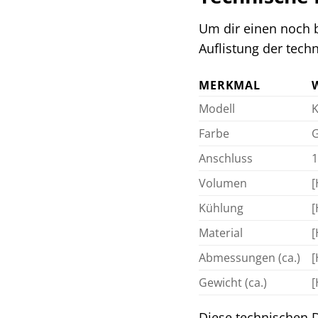
Um dir einen noch b
Auflistung der tech
MERKMAL
Modell
K
Farbe
Anschluss
1
Volumen
[
Kühlung
[
Material
[
Abmessungen (ca.)
[
Gewicht (ca.)
[
Diese technischen D