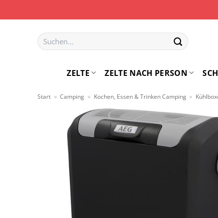
Zum
Inhalt
springen
Suchen
nach:
ZELTE
ZELTE NACH PERSON
SCH
Start
»
Camping
»
Kochen, Essen & Trinken Camping
»
Kühlbox