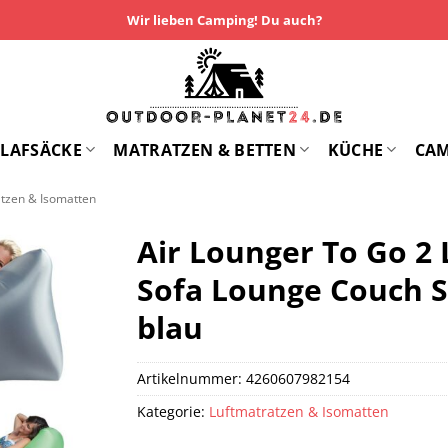
Wir lieben Camping! Du auch?
LAFSÄCKE
MATRATZEN & BETTEN
KÜCHE
CA
atzen & Isomatten
Air Lounger To Go 2 
Sofa Lounge Couch S
blau
Artikelnummer:
4260607982154
Kategorie:
Luftmatratzen & Isomatten