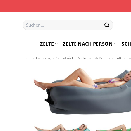
Zum
Inhalt
springen
Suchen
nach:
ZELTE
ZELTE NACH PERSON
SCH
Start
»
Camping
»
Schlafsäcke, Matratzen & Betten
»
Luftmatr