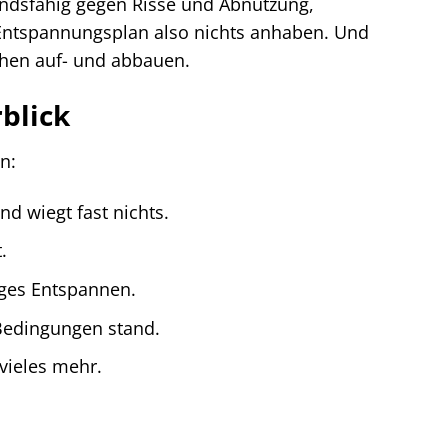
andsfähig gegen Risse und Abnutzung,
Entspannungsplan also nichts anhaben. Und
ehen auf- und abbauen.
rblick
n:
d wiegt fast nichts.
.
nges Entspannen.
Bedingungen stand.
 vieles mehr.