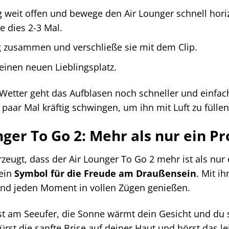
 weit offen und bewege den Air Lounger schnell horiz
e dies 2-3 Mal.
g zusammen und verschließe sie mit dem Clip.
einen neuen Lieblingsplatz.
etter geht das Aufblasen noch schneller und einfache
 paar Mal kräftig schwingen, um ihn mit Luft zu füllen
nger To Go 2: Mehr als nur ein P
zeugt, dass der Air Lounger To Go 2 mehr ist als nur e
ein
Symbol für die Freude am Draußensein
. Mit i
 und jeden Moment in vollen Zügen genießen.
iegst am Seeufer, die Sonne wärmt dein Gesicht und d
ürst die sanfte Brise auf deiner Haut und hörst das 