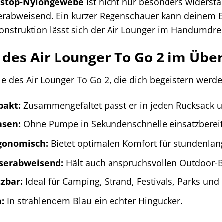
pstop-Nylongewebe
ist nicht nur besonders widerst
rabweisend. Ein kurzer Regenschauer kann deinem 
Konstruktion lässt sich der Air Lounger im Handumdr
e des Air Lounger To Go 2 im Übe
ile des Air Lounger To Go 2, die dich begeistern werde
pakt:
Zusammengefaltet passt er in jeden Rucksack un
asen:
Ohne Pumpe in Sekundenschnelle einsatzbereit
gonomisch:
Bietet optimalen Komfort für stundenla
serabweisend:
Hält auch anspruchsvollen Outdoor-
tzbar:
Ideal für Camping, Strand, Festivals, Parks und
n:
In strahlendem Blau ein echter Hingucker.