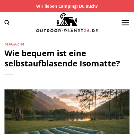
Zum
Wir lieben Camping! Du auch?
Inhalt
springen
MAGAZIN
Wie bequem ist eine
selbstaufblasende Isomatte?