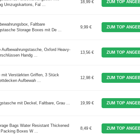
18,99 €
ZUM TOP ANGEB
g Umzugskartons, Fal ...
fbewahrungsbox, Faltbare
9,99 €
ZUM TOP ANGEB
tasche Storage Boxes mit De ...
e Aufbewahrungstasche, Oxford Heavy-
13,56 €
ZUM TOP ANGEB
schlüssen Handg ...
mit Verstärkten Griffen, 3 Stück
12,98 €
ZUM TOP ANGEB
ettdecken Aufbewah ...
stasche mit Deckel, Faltbare, Grau ...
19,99 €
ZUM TOP ANGEB
orage Bags Water Resistant Thickened
8,49 €
ZUM TOP ANGEB
 Packing Boxes W ...