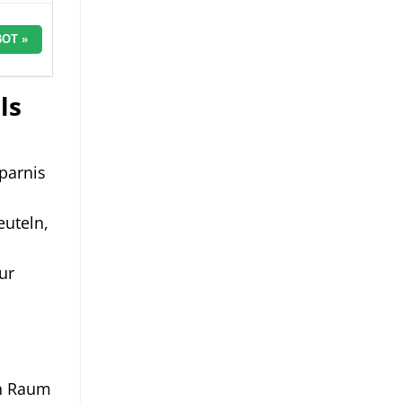
OT »
ls
sparnis
uteln,
ur
en Raum