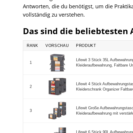
Antworten, die du benötigst, um die Praktika
vollständig zu verstehen.
Das sind die beliebteste
RANK
VORSCHAU
PRODUKT
Lifewit 3 Stück 35L Aufbewahru
1
Kleideraufbewahrung, Faltbare U
Lifewit 4 Stück Aufbewahrungst
2
Kleiderschrank Organizer Faltbar
Lifewit Große Aufbewahrungstasc
3
Kleideraufbewahrung mit verstärkt 
Lifewit 6 Stück 90L Aufbewahru