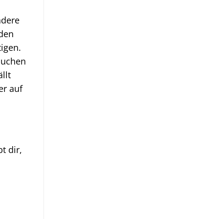
ndere
 den
igen.
 suchen
llt
er auf
t dir,