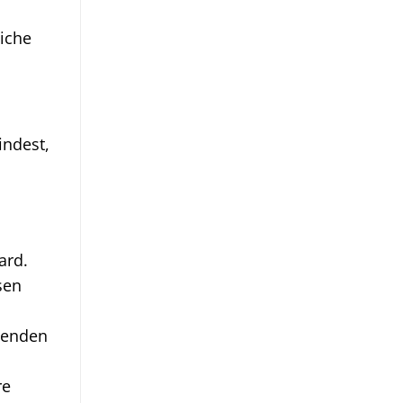
iche
indest,
ard.
sen
senden
re