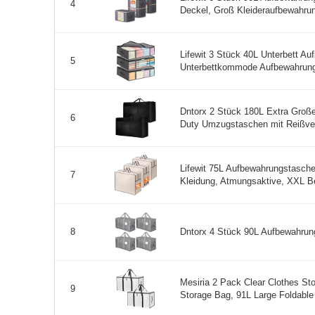
4
Deckel, Groß Kleideraufbewahrun
Lifewit 3 Stück 40L Unterbett Au
5
Unterbettkommode Aufbewahrungs
Dntorx 2 Stück 180L Extra Groß
6
Duty Umzugstaschen mit Reißver
Lifewit 75L Aufbewahrungstasche 
7
Kleidung, Atmungsaktive, XXL B
Dntorx 4 Stück 90L Aufbewahrung
8
Mesiria 2 Pack Clear Clothes St
9
Storage Bag, 91L Large Foldable