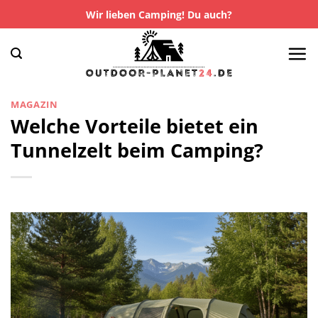
Zum
Wir lieben Camping! Du auch?
Inhalt
springen
MAGAZIN
Welche Vorteile bietet ein
Tunnelzelt beim Camping?