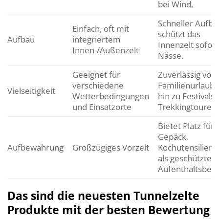
bei Wind.
Schneller Aufba
Einfach, oft mit
schützt das
Aufbau
integriertem
Innenzelt sofort
Innen-/Außenzelt
Nässe.
Geeignet für
Zuverlässig von
verschiedene
Familienurlaube
Vielseitigkeit
Wetterbedingungen
hin zu Festivals
und Einsatzorte
Trekkingtouren.
Bietet Platz für
Gepäck,
Aufbewahrung
Großzügiges Vorzelt
Kochutensilien 
als geschützter
Aufenthaltsbere
Das sind die neuesten Tunnelzelte
Produkte mit der besten Bewertung