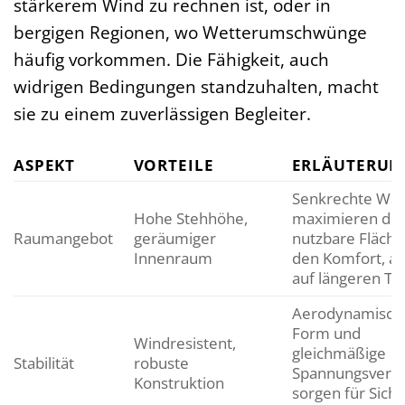
stärkerem Wind zu rechnen ist, oder in
bergigen Regionen, wo Wetterumschwünge
häufig vorkommen. Die Fähigkeit, auch
widrigen Bedingungen standzuhalten, macht
sie zu einem zuverlässigen Begleiter.
ASPEKT
VORTEILE
ERLÄUTERUN
Senkrechte Wä
Hohe Stehhöhe,
maximieren die
Raumangebot
geräumiger
nutzbare Fläche
Innenraum
den Komfort, a
auf längeren Tri
Aerodynamisch
Form und
Windresistent,
gleichmäßige
Stabilität
robuste
Spannungsverte
Konstruktion
sorgen für Siche