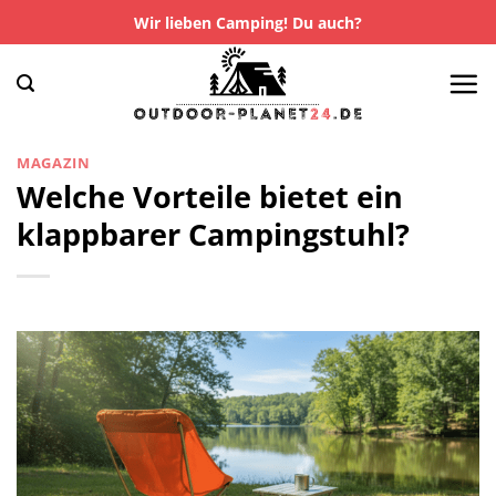
Zum
Wir lieben Camping! Du auch?
Inhalt
springen
MAGAZIN
Welche Vorteile bietet ein
klappbarer Campingstuhl?