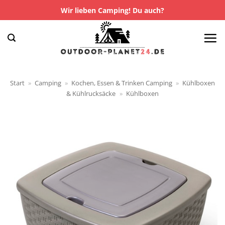
Zum
Wir lieben Camping! Du auch?
Inhalt
springen
Start
»
Camping
»
Kochen, Essen & Trinken Camping
»
Kühlboxen
& Kühlrucksäcke
»
Kühlboxen