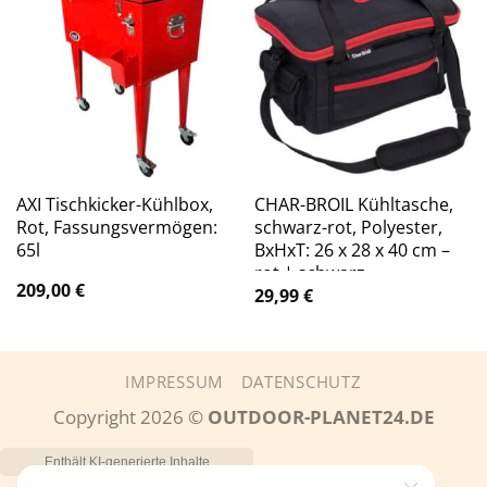
AXI Tischkicker-Kühlbox,
CHAR-BROIL Kühltasche,
Rot, Fassungsvermögen:
schwarz-rot, Polyester,
65l
BxHxT: 26 x 28 x 40 cm –
rot | schwarz
209,00
€
29,99
€
IMPRESSUM
DATENSCHUTZ
Copyright 2026 ©
OUTDOOR-PLANET24.DE