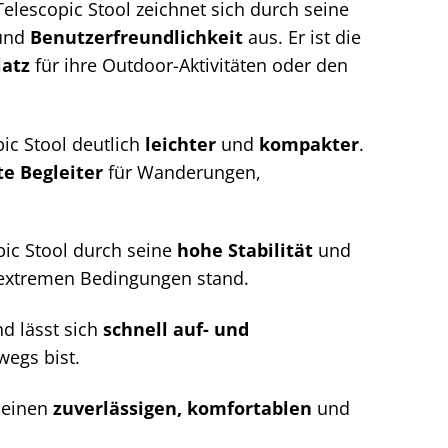
Telescopic Stool zeichnet sich durch seine
und
Benutzerfreundlichkeit
aus. Er ist die
latz
für ihre Outdoor-Aktivitäten oder den
ic Stool deutlich
leichter
und
kompakter
.
te Begleiter
für Wanderungen,
pic Stool durch seine
hohe Stabilität
und
h extremen Bedingungen stand.
d lässt sich
schnell auf- und
wegs bist.
e einen
zuverlässigen, komfortablen
und