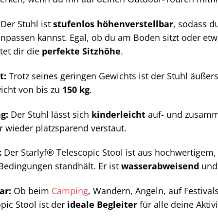
Der Stuhl ist
stufenlos höhenverstellbar
, sodass d
 anpassen kannst. Egal, ob du am Boden sitzt oder etw
tet dir die
perfekte Sitzhöhe
.
t:
Trotz seines geringen Gewichts ist der Stuhl äußer
icht von bis zu
150 kg
.
g:
Der Stuhl lässt sich
kinderleicht
auf- und zusamme
er wieder platzsparend verstaut.
:
Der Starlyf® Telescopic Stool ist aus hochwertigem
Bedingungen standhält. Er ist
wasserabweisend
un
ar:
Ob beim
Camping
, Wandern, Angeln, auf Festival
pic Stool ist der
ideale Begleiter
für alle deine Aktiv