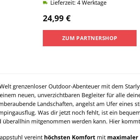
Lieferzeit: 4 Werktage
24,99
€
ZUM PARTNERSHOP
Welt grenzenloser Outdoor-Abenteuer mit dem Starly
deinem neuen, unverzichtbaren Begleiter für alle dein
beraubende Landschaften, angelst am Ufer eines stil
pingausflug. Was dir jetzt noch fehlt, ist ein bequeme
d überallhin mitgenommen werden kann. Hier kommt de
lappstuhl vereint
höchsten Komfort
mit
maximaler F