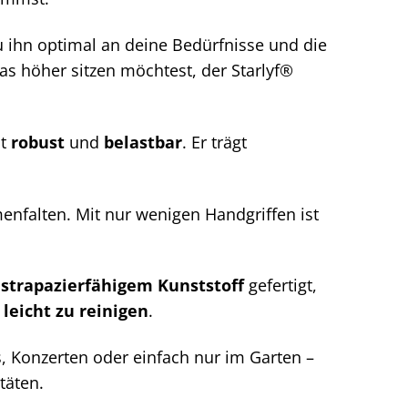
u ihn optimal an deine Bedürfnisse und die
as höher sitzen möchtest, der Starlyf®
st
robust
und
belastbar
. Er trägt
nfalten. Mit nur wenigen Handgriffen ist
,
strapazierfähigem Kunststoff
gefertigt,
d
leicht zu reinigen
.
s, Konzerten oder einfach nur im Garten –
itäten.