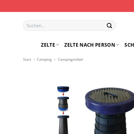
Zum
Inhalt
springen
Suchen
nach:
ZELTE
ZELTE NACH PERSON
SCH
Start
»
Camping
»
Campingmöbel