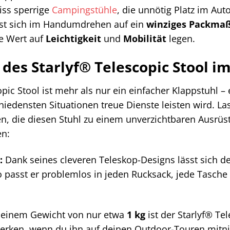
giss sperrige
Campingstühle
, die unnötig Platz im Au
ässt sich im Handumdrehen auf ein
winziges Packma
die Wert auf
Leichtigkeit
und
Mobilität
legen.
 des Starlyf® Telescopic Stool i
pic Stool ist mehr als nur ein einfacher Klappstuhl – 
chiedensten Situationen treue Dienste leisten wird. L
en, die diesen Stuhl zu einem unverzichtbaren Ausrü
en:
:
Dank seines cleveren Teleskop-Designs lässt sich de
 passt er problemlos in jeden Rucksack, jede Tasche
 einem Gewicht von nur etwa
1 kg
ist der Starlyf® Te
erken, wenn du ihn auf deinen Outdoor-Touren mitn