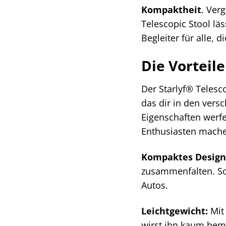
Kompaktheit
. Ver
Telescopic Stool l
Begleiter für alle, 
Die Vorteile
Der Starlyf® Telesco
das dir in den vers
Eigenschaften werf
Enthusiasten mach
Kompaktes Design
zusammenfalten. So
Autos.
Leichtgewicht:
Mit
wirst ihn kaum bem