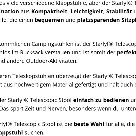
es viele verschiedene Klappstühle, aber der Starlyf® 
ination
aus
Kompaktheit, Leichtigkeit, Stabilität
lle, die einen
bequemen
und
platzsparenden Sitzp
kömmlichen Campingstühlen ist der Starlyf® Telescop
emlos im Rucksack verstauen und ist somit der
perfek
d andere Outdoor-Aktivitäten.
eren Teleskopstühlen überzeugt der Starlyf® Telesco
ist aus hochwertigem Material gefertigt und hält auc
der Starlyf® Telescopic Stool
einfach zu bedienen
un
 Das spart Zeit und Nerven, besonders wenn du unter
rlyf® Telescopic Stool ist die
beste Wahl
für alle, di
appstuhl
suchen.