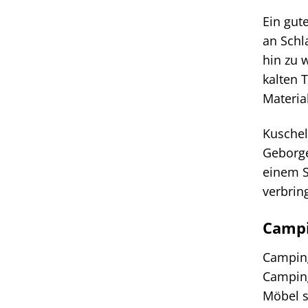
Ein gute
an Schl
hin zu 
kalten 
Materia
Kuschel
Geborge
einem S
verbrin
Campi
Camping
Camping
Möbel s