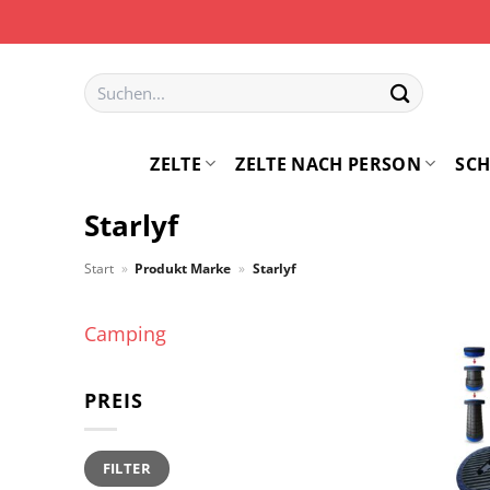
Zum
Inhalt
springen
Suchen
nach:
ZELTE
ZELTE NACH PERSON
SCH
Starlyf
Start
»
Produkt Marke
»
Starlyf
Camping
PREIS
Min.
Max.
FILTER
Preis
Preis