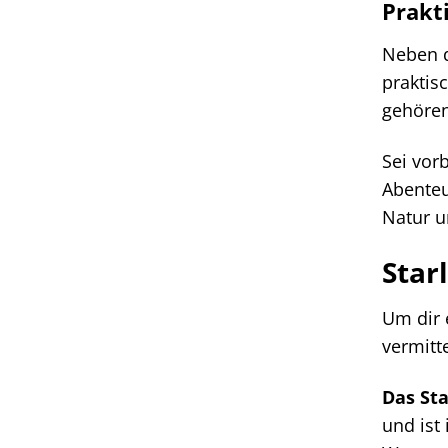
Prakt
Neben d
praktis
gehören
Sei vorb
Abenteu
Natur u
Star
Um dir 
vermitt
Das Sta
und ist