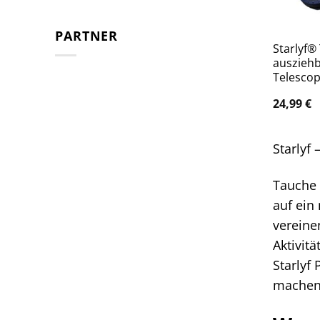
PARTNER
Starlyf®
ausziehb
Telescop
24,99
€
Starlyf
Tauche 
auf ein
vereine
Aktivit
Starlyf
machen