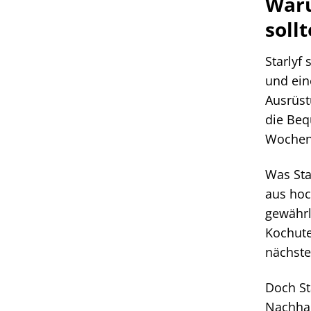
Waru
sollt
Starlyf
und ein
Ausrüst
die Beq
Wochene
Was Sta
aus hoc
gewährl
Kochute
nächste
Doch St
Nachhal