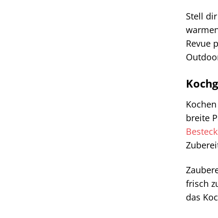
Stell d
warmen 
Revue p
Outdoo
Kochge
Kochen 
breite 
Besteck
Zuberei
Zaubere
frisch 
das Koc