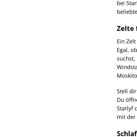
bei Sta
beliebt
Zelte
Ein Zel
Egal, o
suchst, 
Windsta
Moskito
Stell d
Du öffn
Starlyf
mit der
Schla