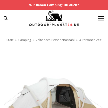
Zum
Wir lieben Camping! Du auch?
Inhalt
springen
Start
»
Camping
»
Zelte nach Personenanzahl
»
4 Personen Zelt