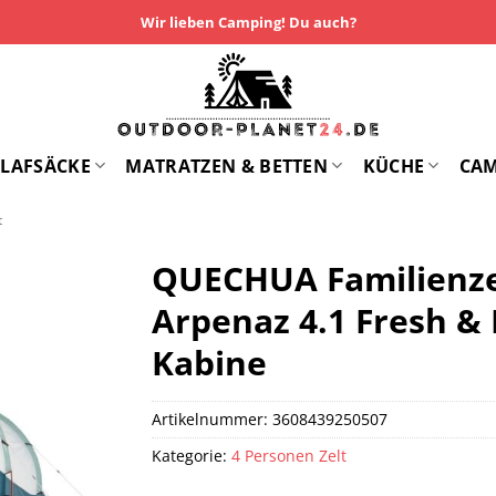
Wir lieben Camping! Du auch?
LAFSÄCKE
MATRATZEN & BETTEN
KÜCHE
CA
t
QUECHUA Familienze
Arpenaz 4.1 Fresh & 
Kabine
Artikelnummer:
3608439250507
Kategorie:
4 Personen Zelt