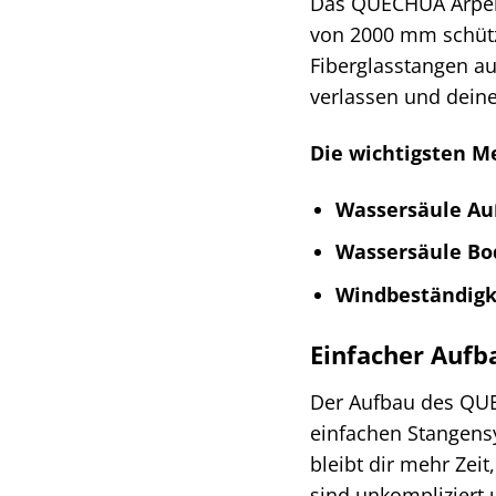
Das QUECHUA Arpena
von 2000 mm schützt
Fiberglasstangen au
verlassen und deine
Die wichtigsten M
Wassersäule Au
Wassersäule Bo
Windbeständigk
Einfacher Aufb
Der Aufbau des QUEC
einfachen Stangensy
bleibt dir mehr Zei
sind unkompliziert 