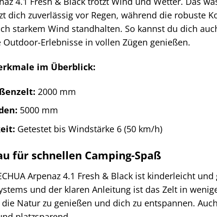
z 4.1 Fresh & Black trotzt Wind und Wetter. Das was
 dich zuverlässig vor Regen, während die robuste Ko
ch starkem Wind standhalten. So kannst du dich auch
 Outdoor-Erlebnisse in vollen Zügen genießen.
erkmale im Überblick:
ßenzelt:
2000 mm
den:
5000 mm
eit:
Getestet bis Windstärke 6 (50 km/h)
au für schnellen Camping-Spaß
HUA Arpenaz 4.1 Fresh & Black ist kinderleicht und 
stems und der klaren Anleitung ist das Zelt in wenig
t, die Natur zu genießen und dich zu entspannen. Au
und platzsparend.