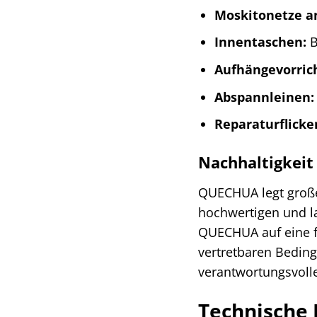
Moskitonetze an
Innentaschen:
B
Aufhängevorric
Abspannleinen:
Reparaturflicke
Nachhaltigkei
QUECHUA legt große
hochwertigen und la
QUECHUA auf eine fa
vertretbaren Beding
verantwortungsvolle
Technische 