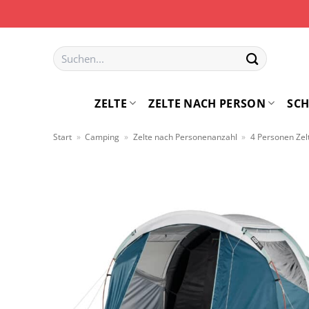
Zum
Inhalt
springen
Suchen
nach:
ZELTE
ZELTE NACH PERSON
SCH
Start
»
Camping
»
Zelte nach Personenanzahl
»
4 Personen Zel