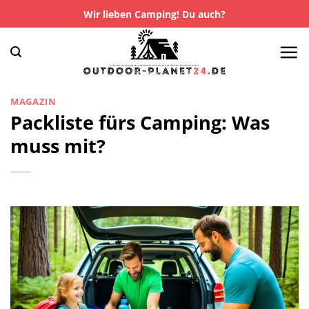
Zum
Wir lieben Camping! Du auch?
Inhalt
springen
MAGAZIN
Packliste fürs Camping: Was
muss mit?