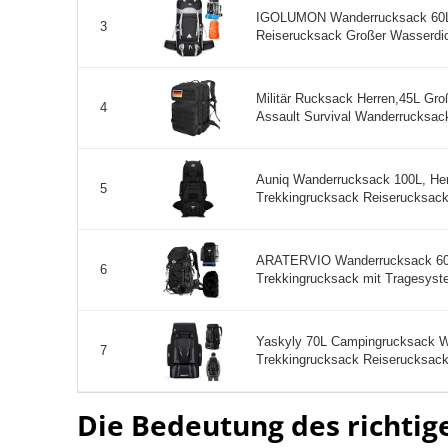
IGOLUMON Wanderrucksack 60L 
3
Reiserucksack Großer Wasserdic
Militär Rucksack Herren,45L Gr
4
Assault Survival Wanderrucksack 
Auniq Wanderrucksack 100L, He
5
Trekkingrucksack Reiserucksac
ARATERVIO Wanderrucksack 60L
6
Trekkingrucksack mit Tragesyst
Yaskyly 70L Campingrucksack 
7
Trekkingrucksack Reiserucksack
Die Bedeutung des richti