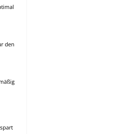
ptimal
ur den
hmäßig
spart