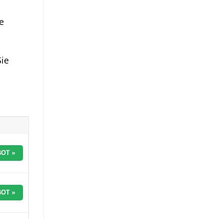
e
Sie
OT »
OT »