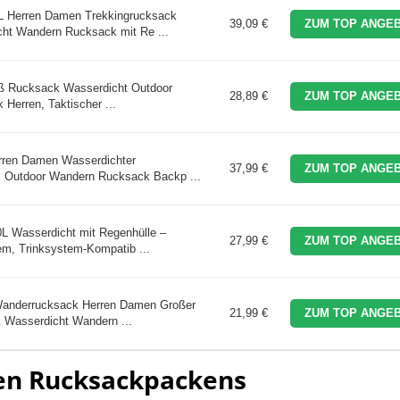
Herren Damen Trekkingrucksack
39,09 €
ZUM TOP ANGEB
ht Wandern Rucksack mit Re ...
oß Rucksack Wasserdicht Outdoor
28,89 €
ZUM TOP ANGEB
Herren, Taktischer ...
rren Damen Wasserdichter
37,99 €
ZUM TOP ANGEB
k Outdoor Wandern Rucksack Backp ...
 Wasserdicht mit Regenhülle –
27,99 €
ZUM TOP ANGEB
em, Trinksystem-Kompatib ...
Wanderrucksack Herren Damen Großer
21,99 €
ZUM TOP ANGEB
 Wasserdicht Wandern ...
gen Rucksackpackens