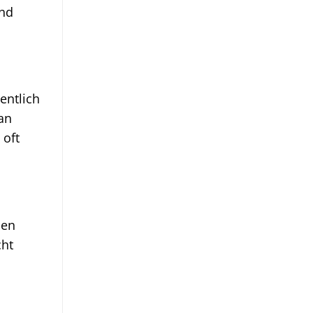
nd
entlich
an
 oft
den
cht