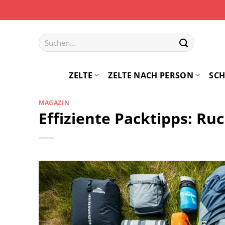
Zum
Inhalt
springen
Suchen
nach:
ZELTE
ZELTE NACH PERSON
SCH
MAGAZIN
Effiziente Packtipps: Ru