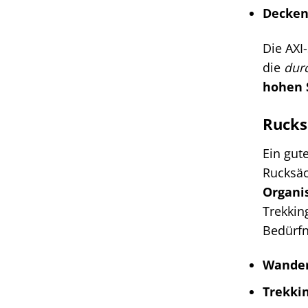
Decken
Die AXI
die
dur
hohen 
Rucks
Ein gut
Rucksäc
Organi
Trekkin
Bedürfn
Wander
Trekki