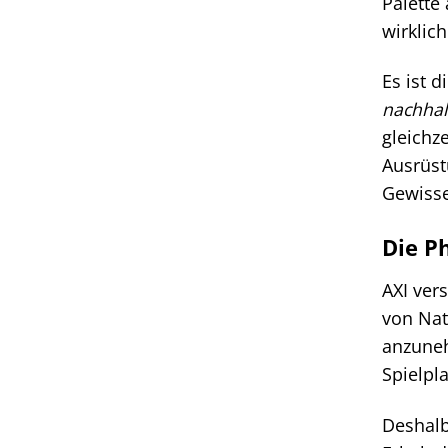
Palette
wirklic
Es ist 
nachhal
gleichz
Ausrüst
Gewisse
Die P
AXI ver
von Nat
anzuneh
Spielpla
Deshalb