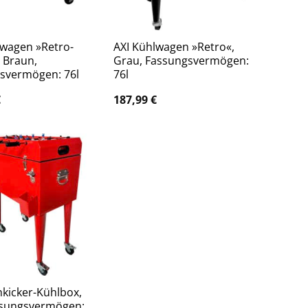
lwagen »Retro-
AXI Kühlwagen »Retro«,
, Braun,
Grau, Fassungsvermögen:
svermögen: 76l
76l
€
187,99
€
hkicker-Kühlbox,
ssungsvermögen: