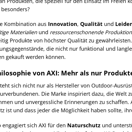
 an Produkten, die speziell für den Einsatz im Freien
h besonders?
die Kombination aus
Innovation
,
Qualität
und
Leide
tige Materialien
und
ressourcenschonende Produktion
eitig Produkte von höchster Qualität zu gewährleisten
ungsgegenstände, die nicht nur funktional und langl
n gekauft werden können.
hilosophie von AXI: Mehr als nur Produkt
steht sich nicht nur als Hersteller von Outdoor-Ausrüs
urverbundenen. Die Marke inspiriert dazu, die Welt
men und unvergessliche Erinnerungen zu schaffen. AX
tz ist und dass jeder die Möglichkeit haben sollte, ih
 engagiert sich AXI für den
Naturschutz
und unterstü