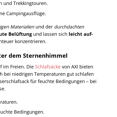
n und Trekkingtouren.
ane Campingausflüge.
gen Materialien
und der
durchdachten
ute Belüftung
und lassen sich
leicht auf-
nteuer konzentrieren.
nter dem Sternenhimmel
af im Freien. Die
Schlafsäcke
von AXI bieten
ch bei niedrigen Temperaturen gut schlafen
serschlafsack für feuchte Bedingungen – bei
se.
raturen.
feuchte Bedingungen.