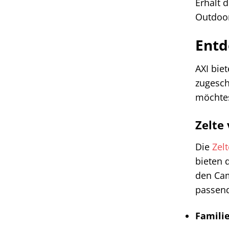
Erhalt 
Outdoor
Entd
AXI bie
zugesch
möchtes
Zelte
Die
Zelt
bieten 
den Cam
passend
Familie