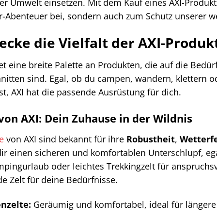
der Umwelt einsetzen. Mit dem Kauf eines AXI-Produkt
-Abenteuer bei, sondern auch zum Schutz unserer we
ecke die Vielfalt der AXI-Produk
tet eine breite Palette an Produkten, die auf die Bedü
nitten sind. Egal, ob du campen, wandern, klettern o
t, AXI hat die passende Ausrüstung für dich.
 von AXI: Dein Zuhause in der Wildnis
e
von AXI sind bekannt für ihre
Robustheit
,
Wetterfe
dir einen sicheren und komfortablen Unterschlupf, ega
pingurlaub oder leichtes Trekkingzelt für anspruchsv
e Zelt für deine Bedürfnisse.
nzelte:
Geräumig und komfortabel, ideal für längere