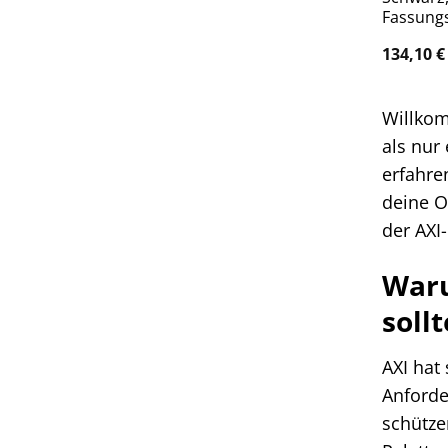
Fassung
134,10
€
Willkom
als nur
erfahre
deine O
der AXI
Waru
sollt
AXI hat
Anforde
schütze