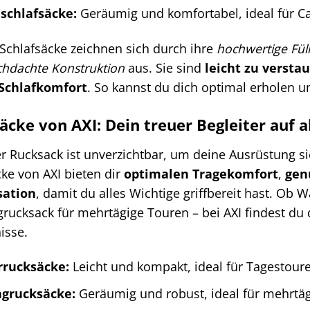
schlafsäcke:
Geräumig und komfortabel, ideal für C
-Schlafsäcke zeichnen sich durch ihre
hochwertige Fül
chdachte Konstruktion
aus. Sie sind
leicht zu versta
Schlafkomfort
. So kannst du dich optimal erholen un
äcke von AXI: Dein treuer Begleiter auf 
er Rucksack ist unverzichtbar, um deine Ausrüstung s
ke von AXI bieten dir
optimalen Tragekomfort
,
gen
sation
, damit du alles Wichtige griffbereit hast. Ob
grucksack für mehrtägige Touren – bei AXI findest d
isse.
rucksäcke:
Leicht und kompakt, ideal für Tagestour
ngrucksäcke:
Geräumig und robust, ideal für mehrtäg