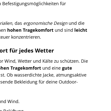
len Befestigungsmöglichkeiten für
ialien
, das
ergonomische Design
und die
inen
hohen Tragekomfort
und sind
leicht
teuer konzentrieren.
rt für jedes Wetter
or Wind, Wetter und Kälte zu schützen. Die
hen Tragekomfort
und eine
gute
lst. Ob wasserdichte Jacke, atmungsaktive
ssende Bekleidung für deine Outdoor-
und Wind.
e Belüftung.