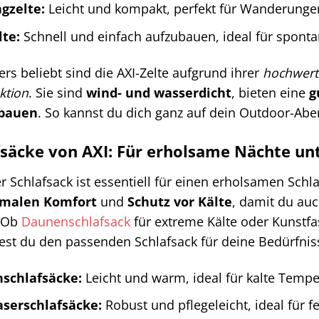
gzelte:
Leicht und kompakt, perfekt für Wanderunge
te:
Schnell und einfach aufzubauen, ideal für spont
rs beliebt sind die AXI-Zelte aufgrund ihrer
hochwerti
ktion
. Sie sind
wind- und wasserdicht
, bieten eine
g
bauen
. So kannst du dich ganz auf dein Outdoor-Abe
fsäcke von AXI: Für erholsame Nächte u
er Schlafsack ist essentiell für einen erholsamen Schl
imalen Komfort
und
Schutz vor Kälte
, damit du au
. Ob
Daunenschlafsack
für extreme Kälte oder Kunstfa
dest du den passenden Schlafsack für deine Bedürfnis
schlafsäcke:
Leicht und warm, ideal für kalte Tempe
aserschlafsäcke:
Robust und pflegeleicht, ideal für 