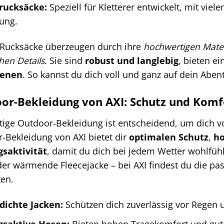
rucksäcke:
Speziell für Kletterer entwickelt, mit vie
ung.
-Rucksäcke überzeugen durch ihre
hochwertigen Mater
hen Details
. Sie sind
robust und langlebig
, bieten e
ienen
. So kannst du dich voll und ganz auf dein Aben
or-Bekleidung von AXI: Schutz und Komfo
htige Outdoor-Bekleidung ist entscheidend, um dich v
-Bekleidung von AXI bietet dir
optimalen Schutz
,
ho
saktivität
, damit du dich bei jedem Wetter wohlfüh
er wärmende Fleecejacke – bei AXI findest du die pa
ten.
dichte Jacken:
Schützen dich zuverlässig vor Regen 
saktive Hosen:
Bieten hohen Tragekomfort und gut