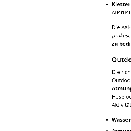
Kletter
Ausrüst
Die AXI
praktisc
zu bed
Outdo
Die ric
Outdoor
Atmung
Hose od
Aktivitä
Wasser
Atmung