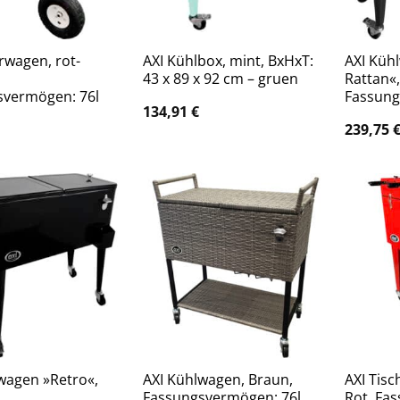
erwagen, rot-
AXI Kühlbox, mint, BxHxT:
AXI Küh
43 x 89 x 92 cm – gruen
Rattan«
svermögen: 76l
Fassung
134,91
€
239,75
wagen »Retro«,
AXI Kühlwagen, Braun,
AXI Tisc
,
Fassungsvermögen: 76l
Rot, Fa