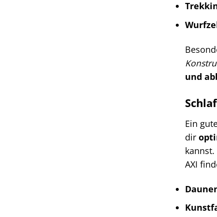
Trekkin
Wurfzel
Besonde
Konstru
und ab
Schla
Ein gut
dir
opt
kannst
AXI fin
Daunen
Kunstf