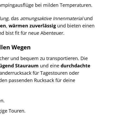
ampingausflüge bei milden Temperaturen.
lung
, das
atmungsaktive Innenmaterial
und
uen
,
wärmen zuverlässig
und bieten einen
d bist fit für neue Abenteuer.
allen Wegen
icher und bequem zu transportieren. Die
ügend Stauraum
und eine
durchdachte
 Wanderrucksack für Tagestouren oder
u den passenden Rucksack für deine
en.
ige Touren.