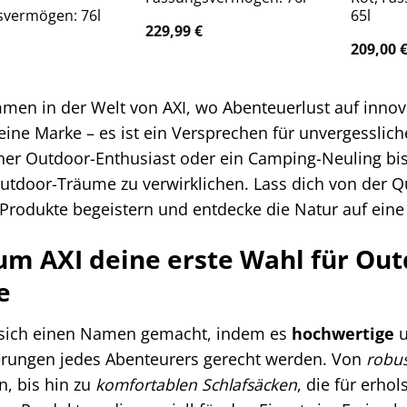
svermögen: 76l
65l
229,99
€
209,00
men in der Welt von AXI, wo Abenteuerlust auf innova
 eine Marke – es ist ein Versprechen für unvergesslich
ner Outdoor-Enthusiast oder ein Camping-Neuling bist
utdoor-Träume zu verwirklichen. Lass dich von der Qu
-Produkte begeistern und entdecke die Natur auf eine
m AXI deine erste Wahl für Out
e
 sich einen Namen gemacht, indem es
hochwertige
rungen jedes Abenteurers gerecht werden. Von
robus
n, bis hin zu
komfortablen Schlafsäcken
, die für erho