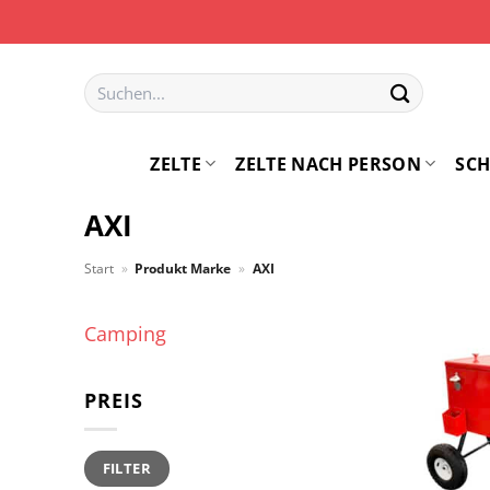
Zum
Inhalt
springen
Suchen
nach:
ZELTE
ZELTE NACH PERSON
SCH
AXI
Start
»
Produkt Marke
»
AXI
Camping
PREIS
Min.
Max.
FILTER
Preis
Preis