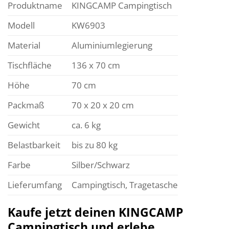
Produktname
KINGCAMP Campingtisch
Modell
KW6903
Material
Aluminiumlegierung
Tischfläche
136 x 70 cm
Höhe
70 cm
Packmaß
70 x 20 x 20 cm
Gewicht
ca. 6 kg
Belastbarkeit
bis zu 80 kg
Farbe
Silber/Schwarz
Lieferumfang
Campingtisch, Tragetasche
Kaufe jetzt deinen KINGCAMP
Campingtisch und erlebe