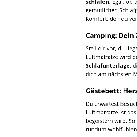
schlafen
. Egal, ob
gemütlichen Schlafpl
Komfort, den du verd
Camping: Dein 
Stell dir vor, du l
Luftmatratze wird d
Schlafunterlage
, 
dich am nächsten M
Gästebett: Her
Du erwartest Besuc
Luftmatratze ist da
begeistern wird. So
rundum wohlfühlen