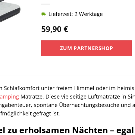
Lieferzeit: 2 Werktage
59,90
€
ZUM PARTNERSHOP
en Schlafkomfort unter freiem Himmel oder im heimi
amping
Matratze. Diese vielseitige Luftmatratze in Si
ingabenteuer, spontane Übernachtungsbesuche und al
möglichkeit gefragt ist.
el zu erholsamen Nächten – ega