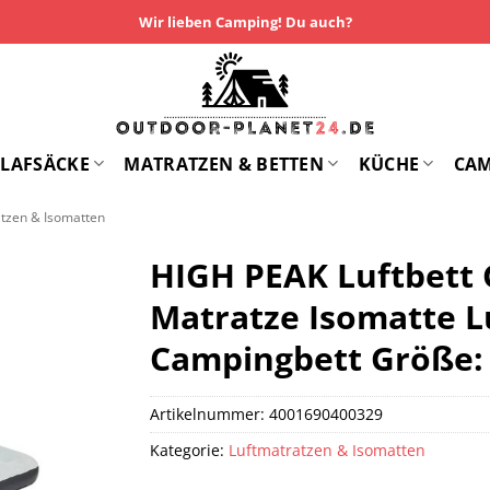
Wir lieben Camping! Du auch?
LAFSÄCKE
MATRATZEN & BETTEN
KÜCHE
CA
atzen & Isomatten
HIGH PEAK Luftbett
Matratze Isomatte L
Campingbett Größe: S
Artikelnummer:
4001690400329
Kategorie:
Luftmatratzen & Isomatten