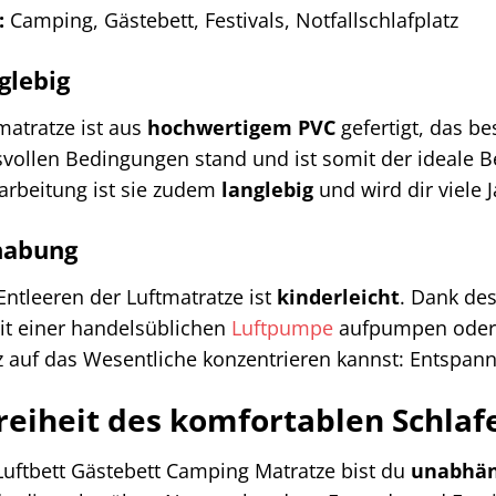
:
Camping, Gästebett, Festivals, Notfallschlafplatz
glebig
matratze ist aus
hochwertigem PVC
gefertigt, das b
vollen Bedingungen stand und ist somit der ideale B
rarbeitung ist sie zudem
langlebig
und wird dir viele J
habung
ntleeren der Luftmatratze ist
kinderleicht
. Dank de
t einer handelsüblichen
Luftpumpe
aufpumpen oder e
z auf das Wesentliche konzentrieren kannst: Entspan
Freiheit des komfortablen Schlaf
Luftbett Gästebett Camping Matratze bist du
unabhän