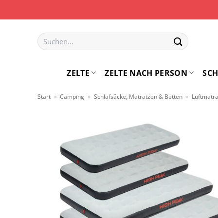
Zum
Inhalt
springen
Suchen
nach:
ZELTE
ZELTE NACH PERSON
SCH
Start
»
Camping
»
Schlafsäcke, Matratzen & Betten
»
Luftmatr