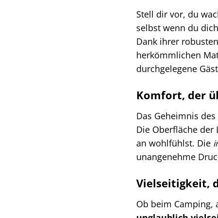
Stell dir vor, du w
selbst wenn du dich
Dank ihrer robusten
herkömmlichen Matr
durchgelegene Gäste
Komfort, der ü
Das Geheimnis des h
Die Oberfläche der 
an wohlfühlst. Die
i
unangenehme Druckp
Vielseitigkeit, 
Ob beim Camping, au
unglaublich vielse