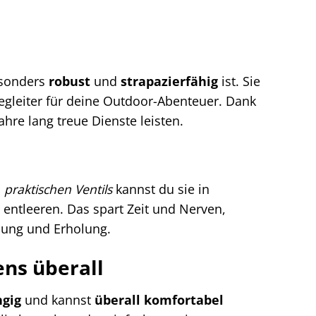
esonders
robust
und
strapazierfähig
ist. Sie
egleiter für deine Outdoor-Abenteuer. Dank
ahre lang treue Dienste leisten.
s
praktischen Ventils
kannst du sie in
ntleeren. Das spart Zeit und Nerven,
nung und Erholung.
ens überall
gig
und kannst
überall komfortabel