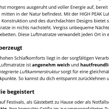
achst morgens ausgeruht und voller Energie auf, berei
 mitten in der Natur befindest. Mit der HIGH PEAK Luf
 Konstruktion und des durchdachten Designs bietet si
atze in nichts nachsteht. Vergiss unbequeme Nächte
betten. Diese Luftmatratze verwandelt jeden Ort in 
berzeugt
ohen Schlafkomforts liegt in der sorgfältigen Verar
Luftmatratze ist
angenehm weich
und
hautfreundli
ntegrierte Luftkammerstruktur
sorgt für eine gleichmä
unkte. So kannst du dich entspannt zurücklehnen u
die begeistert
f Festivals, als Gästebett zu Hause oder als Notfalls
itig
. Ihre kompakte Größe im zusammengefalteten Zu