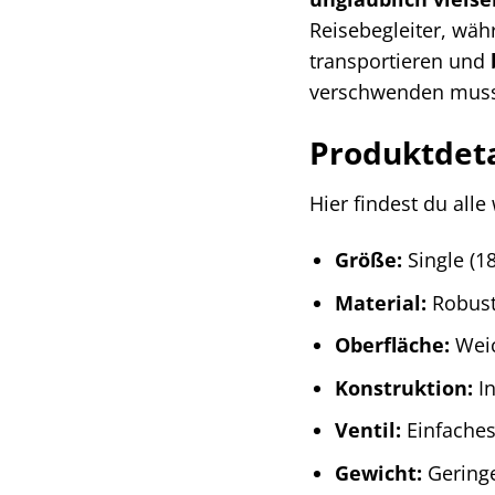
Reisebegleiter, wäh
transportieren und
verschwenden muss
Produktdeta
Hier findest du all
Größe:
Single (1
Material:
Robust
Oberfläche:
Weic
Konstruktion:
In
Ventil:
Einfaches
Gewicht:
Geringe