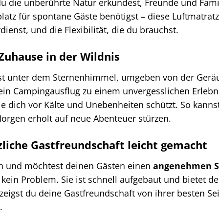
 du die unberührte Natur erkundest, Freunde und Fami
atz für spontane Gäste benötigst – diese Luftmatratze
ienst, und die Flexibilität, die du brauchst.
Zuhause in der Wildnis
iegst unter dem Sternenhimmel, umgeben von der Gerä
ein Campingausflug zu einem unvergesslichen Erlebnis
die dich vor Kälte und Unebenheiten schützt. So kann
orgen erholt auf neue Abenteuer stürzen.
zliche Gastfreundschaft leicht gemacht
h und möchtest deinen Gästen einen
angenehmen Sc
s kein Problem. Sie ist schnell aufgebaut und bietet d
 zeigst du deine Gastfreundschaft von ihrer besten Se
.