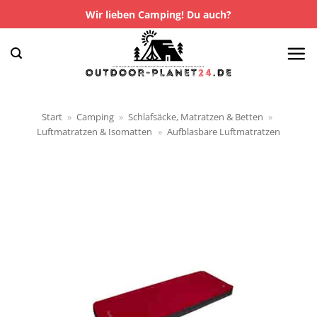
Zum
Wir lieben Camping! Du auch?
Inhalt
springen
Start
»
Camping
»
Schlafsäcke, Matratzen & Betten
»
Luftmatratzen & Isomatten
»
Aufblasbare Luftmatratzen