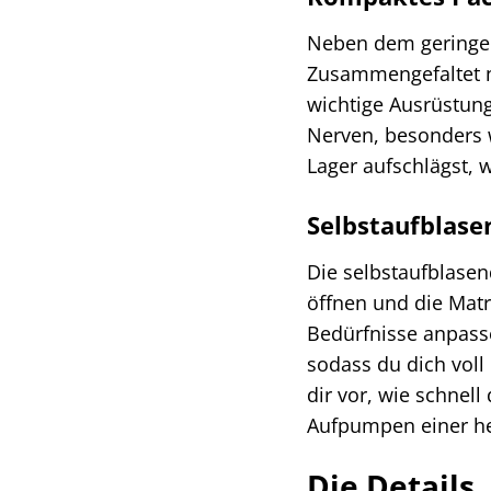
Neben dem geringen
Zusammengefaltet n
wichtige Ausrüstun
Nerven, besonders w
Lager aufschlägst, 
Selbstaufblase
Die selbstaufblase
öffnen und die Matra
Bedürfnisse anpasse
sodass du dich voll
dir vor, wie schne
Aufpumpen einer h
Die Details