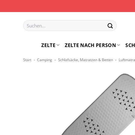
Zum
Inhalt
springen
Suchen
nach:
ZELTE
ZELTE NACH PERSON
SCH
Start
»
Camping
»
Schlafsäcke, Matratzen & Betten
»
Luftmatr