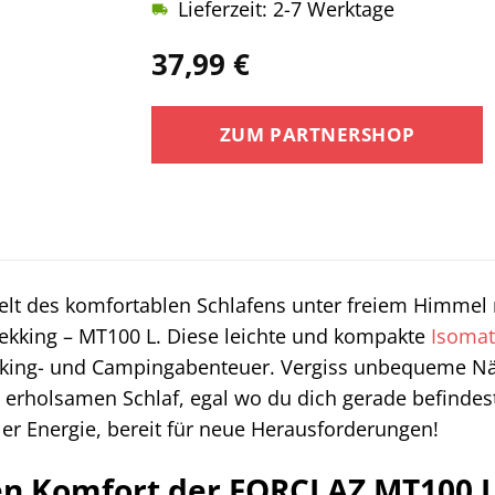
Lieferzeit: 2-7 Werktage
37,99
€
ZUM PARTNERSHOP
Welt des komfortablen Schlafens unter freiem Himmel
rekking – MT100 L. Diese leichte und kompakte
Isomat
kking- und Campingabenteuer. Vergiss unbequeme Nä
 erholsamen Schlaf, egal wo du dich gerade befindest
ller Energie, bereit für neue Herausforderungen!
en Komfort der FORCLAZ MT100 L