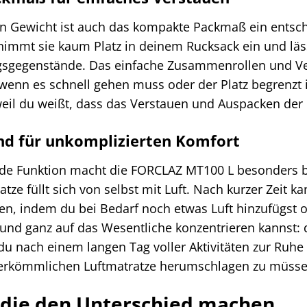
 Gewicht ist auch das kompakte Packmaß ein entsch
immt sie kaum Platz in deinem Rucksack ein und lä
gsgegenstände. Das einfache Zusammenrollen und Ver
enn es schnell gehen muss oder der Platz begrenzt ist
weil du weißt, dass das Verstauen und Auspacken der I
nd für unkomplizierten Komfort
nde Funktion macht die FORCLAZ MT100 L besonders be
tze füllt sich von selbst mit Luft. Nach kurzer Zeit k
n, indem du bei Bedarf noch etwas Luft hinzufügst od
 und ganz auf das Wesentliche konzentrieren kannst: d
ll du nach einem langen Tag voller Aktivitäten zur 
erkömmlichen Luftmatratze herumschlagen zu müsse
, die den Unterschied machen