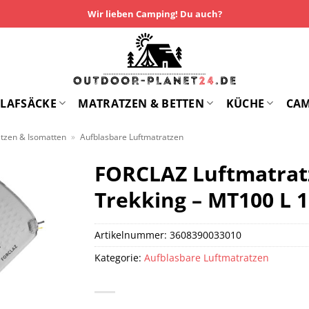
Wir lieben Camping! Du auch?
LAFSÄCKE
MATRATZEN & BETTEN
KÜCHE
CA
atzen & Isomatten
»
Aufblasbare Luftmatratzen
FORCLAZ Luftmatrat
Trekking – MT100 L 1
Artikelnummer:
3608390033010
Kategorie:
Aufblasbare Luftmatratzen