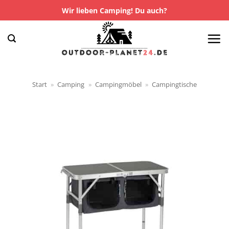
Zum
Wir lieben Camping! Du auch?
Inhalt
springen
Start
»
Camping
»
Campingmöbel
»
Campingtische