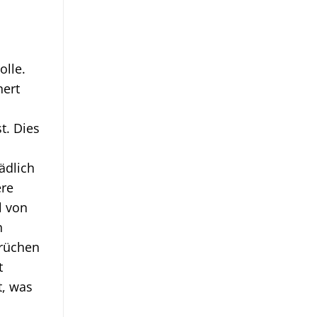
olle.
nert
t. Dies
ädlich
ere
l von
n
erüchen
t
t, was