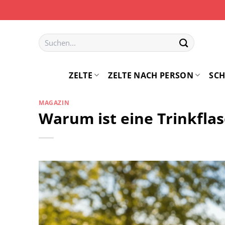
Zum
Inhalt
springen
Suchen
nach:
ZELTE
ZELTE NACH PERSON
SCH
MAGAZIN
Warum ist eine Trinkflas