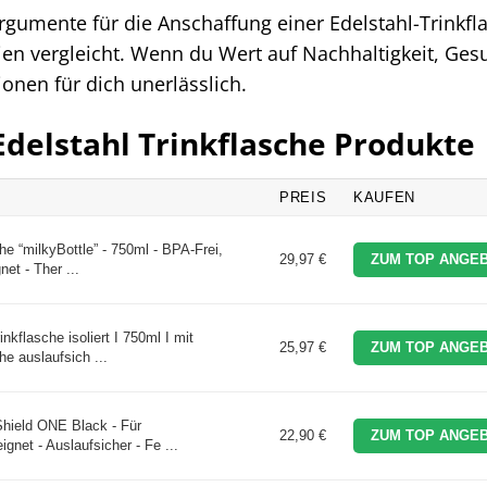
rgumente für die Anschaffung einer Edelstahl-Trinkfl
lien vergleicht. Wenn du Wert auf Nachhaltigkeit, Ges
ionen für dich unerlässlich.
Edelstahl Trinkflasche Produkte
PREIS
KAUFEN
e “milkyBottle” - 750ml - BPA-Frei,
29,97 €
ZUM TOP ANGEB
et - Ther ...
kflasche isoliert I 750ml I mit
25,97 €
ZUM TOP ANGEB
he auslaufsich ...
Shield ONE Black - Für
22,90 €
ZUM TOP ANGEB
gnet - Auslaufsicher - Fe ...