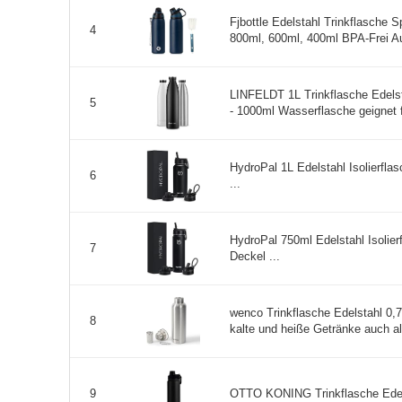
Fjbottle Edelstahl Trinkflasche 
4
800ml, 600ml, 400ml BPA-Frei Au
LINFELDT 1L Trinkflasche Edelsta
5
- 1000ml Wasserflasche geignet fü
HydroPal 1L Edelstahl Isolierfla
6
...
HydroPal 750ml Edelstahl Isolier
7
Deckel ...
wenco Trinkflasche Edelstahl 0,75
8
kalte und heiße Getränke auch al
OTTO KONING Trinkflasche Edelst
9