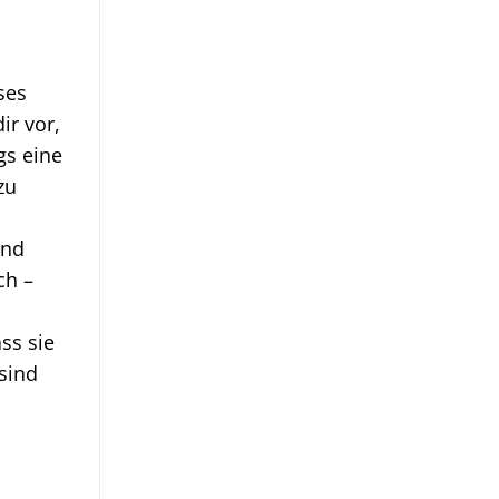
ses
ir vor,
gs eine
zu
und
ch –
ss sie
 sind