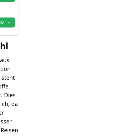
OT »
hl
raus
ation
 steht
offe
. Dies
ich, da
er
esser
 Reisen