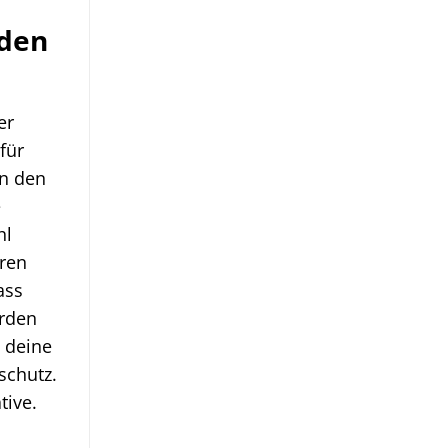
 den
er
für
in den
e
hl
eren
ass
erden
n deine
schutz.
tive.