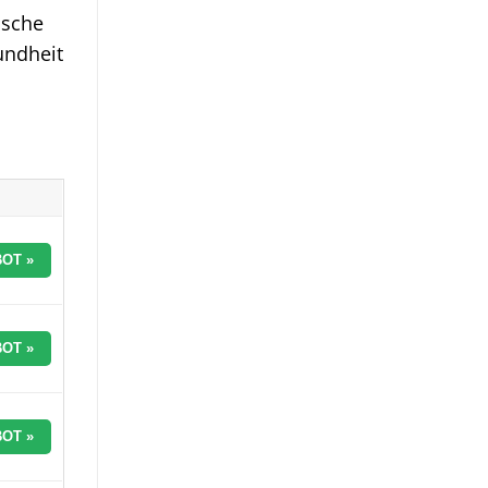
asche
undheit
OT »
OT »
OT »