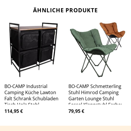
ÄHNLICHE PRODUKTE
BO-CAMP Industrial
BO-CAMP Schmetterling
Camping Küche Lawton
Stuhl Himrod Camping
Falt Schrank Schubladen
Garten Lounge Stuhl
Tisch Holz Stahl
Sessel Klappstuhl Farbe:
Clay
114,95
€
79,95
€