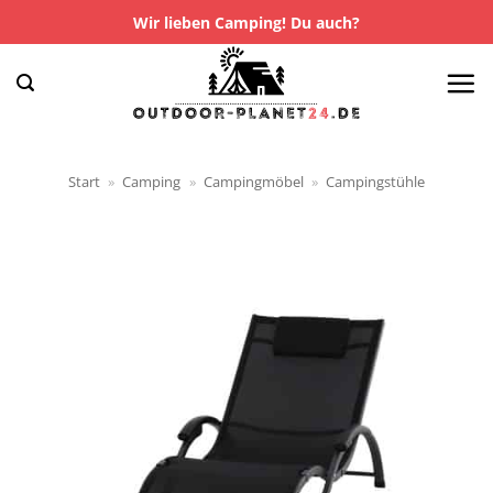
Zum
Wir lieben Camping! Du auch?
Inhalt
springen
Start
»
Camping
»
Campingmöbel
»
Campingstühle