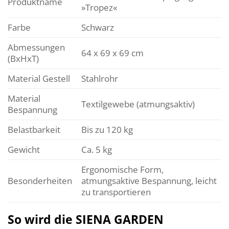
Produktname
»Tropez«
Farbe
Schwarz
Abmessungen
64 x 69 x 69 cm
(BxHxT)
Material Gestell
Stahlrohr
Material
Textilgewebe (atmungsaktiv)
Bespannung
Belastbarkeit
Bis zu 120 kg
Gewicht
Ca. 5 kg
Ergonomische Form,
Besonderheiten
atmungsaktive Bespannung, leicht
zu transportieren
So wird die SIENA GARDEN