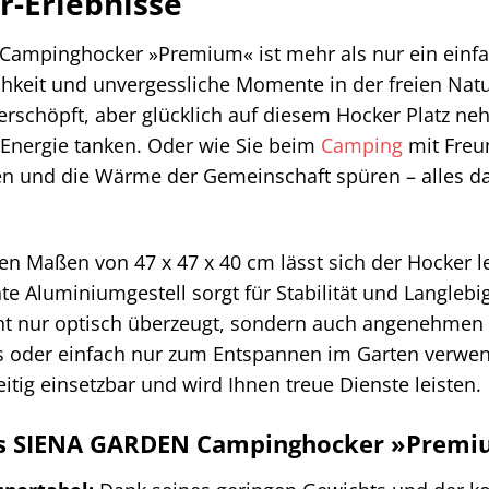
r-Erlebnisse
mpinghocker »Premium« ist mehr als nur ein einfache
keit und unvergessliche Momente in der freien Natur. 
rschöpft, aber glücklich auf diesem Hocker Platz n
Energie tanken. Oder wie Sie beim
Camping
mit Freu
n und die Wärme der Gemeinschaft spüren – alles dan
n Maßen von 47 x 47 x 40 cm lässt sich der Hocker l
hte Aluminiumgestell sorgt für Stabilität und Langlebi
t nur optisch überzeugt, sondern auch angenehmen Si
als oder einfach nur zum Entspannen im Garten ver
itig einsetzbar und wird Ihnen treue Dienste leisten.
des SIENA GARDEN Campinghocker »Premi