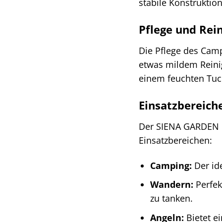
stabile Konstruktio
Pflege und Rei
Die Pflege des Camp
etwas mildem Reinig
einem feuchten Tuch
Einsatzbereich
Der SIENA GARDEN C
Einsatzbereichen:
Camping:
Der id
Wandern:
Perfek
zu tanken.
Angeln:
Bietet e