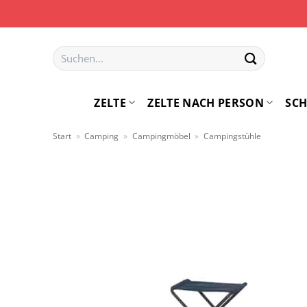
Zum
Inhalt
springen
Suchen
nach:
ZELTE
ZELTE NACH PERSON
SCH
Start
»
Camping
»
Campingmöbel
»
Campingstühle