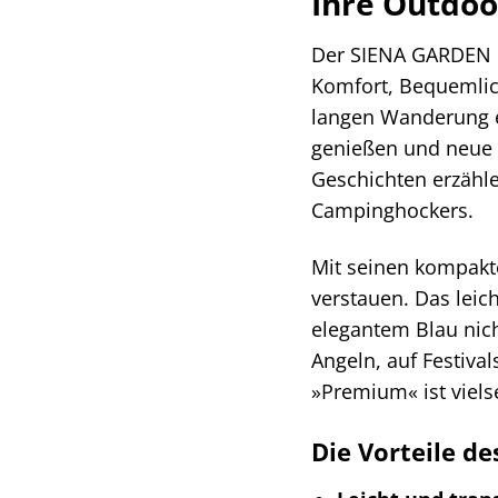
Ihre Outdoo
Der SIENA GARDEN Ca
Komfort, Bequemlich
langen Wanderung e
genießen und neue 
Geschichten erzähle
Campinghockers.
Mit seinen kompakte
verstauen. Das leic
elegantem Blau nich
Angeln, auf Festiv
»Premium« ist vielse
Die Vorteile 