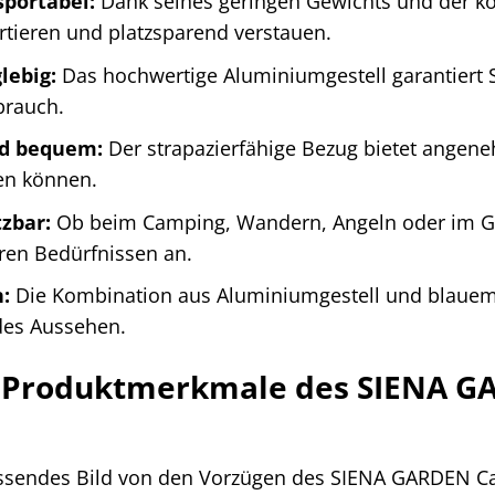
sportabel:
Dank seines geringen Gewichts und der k
tieren und platzsparend verstauen.
lebig:
Das hochwertige Aluminiumgestell garantiert S
brauch.
nd bequem:
Der strapazierfähige Bezug bietet angene
en können.
tzbar:
Ob beim Camping, Wandern, Angeln oder im Gart
hren Bedürfnissen an.
n:
Die Kombination aus Aluminiumgestell und blauem
es Aussehen.
te Produktmerkmale des SIENA 
ssendes Bild von den Vorzügen des SIENA GARDEN C