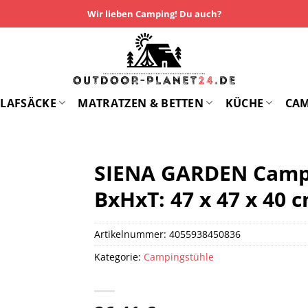
Wir lieben Camping! Du auch?
LAFSÄCKE
MATRATZEN & BETTEN
KÜCHE
CA
SIENA GARDEN Camp
BxHxT: 47 x 47 x 40 
Artikelnummer:
4055938450836
Kategorie:
Campingstühle