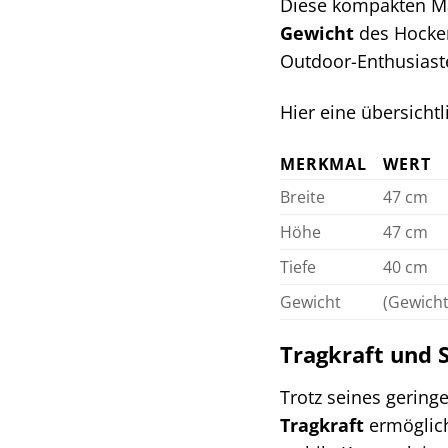
Diese kompakten Ma
Gewicht
des Hockers
Outdoor-Enthusiast
Hier eine übersicht
MERKMAL
WERT
Breite
47 cm
Höhe
47 cm
Tiefe
40 cm
Gewicht
(Gewicht
Tragkraft und S
Trotz seines gerin
Tragkraft
ermöglich