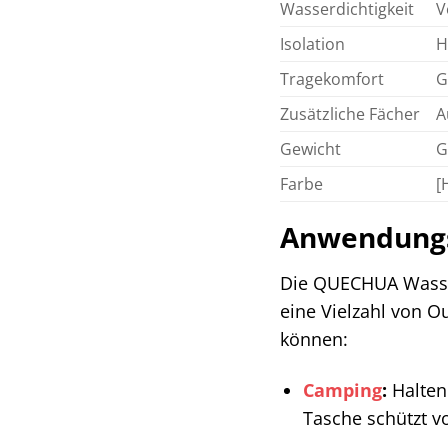
Wasserdichtigkeit
V
Isolation
H
Tragekomfort
G
Zusätzliche Fächer
A
Gewicht
G
Farbe
[
Anwendungsb
Die QUECHUA Wasserd
eine Vielzahl von O
können:
Camping
:
Halten
Tasche schützt v