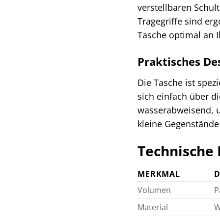
verstellbaren Schul
Tragegriffe sind er
Tasche optimal an I
Praktisches De
Die Tasche ist spezi
sich einfach über d
wasserabweisend, um
kleine Gegenständ
Technische 
MERKMAL
D
Volumen
P
Material
W