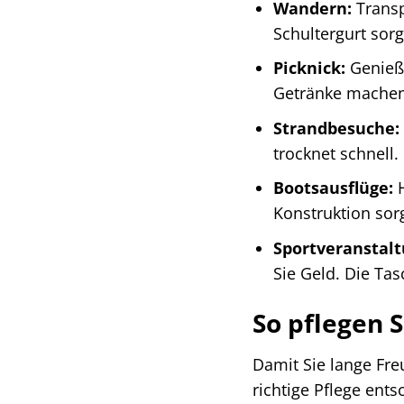
Wandern:
Transp
Schultergurt sor
Picknick:
Genieße
Getränke machen
Strandbesuche:
trocknet schnell.
Bootsausflüge:
H
Konstruktion sor
Sportveranstal
Sie Geld. Die Tas
So pflegen 
Damit Sie lange Fre
richtige Pflege ents