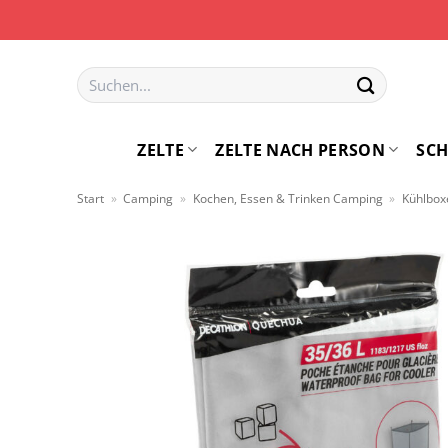
Zum
Inhalt
springen
Suchen
nach:
ZELTE
ZELTE NACH PERSON
SCH
Start
»
Camping
»
Kochen, Essen & Trinken Camping
»
Kühlbox