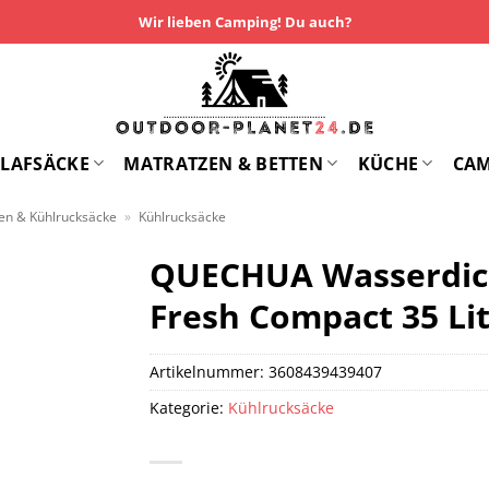
Wir lieben Camping! Du auch?
LAFSÄCKE
MATRATZEN & BETTEN
KÜCHE
CA
en & Kühlrucksäcke
»
Kühlrucksäcke
QUECHUA Wasserdich
Fresh Compact 35 Li
Artikelnummer:
3608439439407
Kategorie:
Kühlrucksäcke