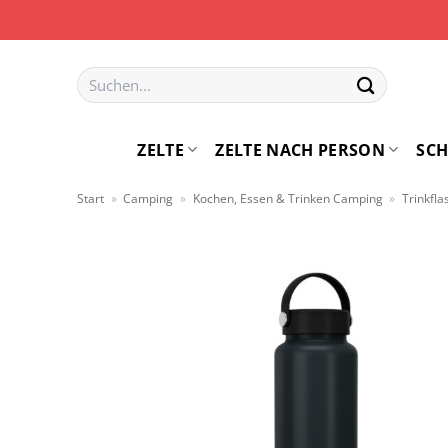
Zum
Inhalt
springen
Suchen
nach:
ZELTE
ZELTE NACH PERSON
SCH
Start
»
Camping
»
Kochen, Essen & Trinken Camping
»
Trinkfl