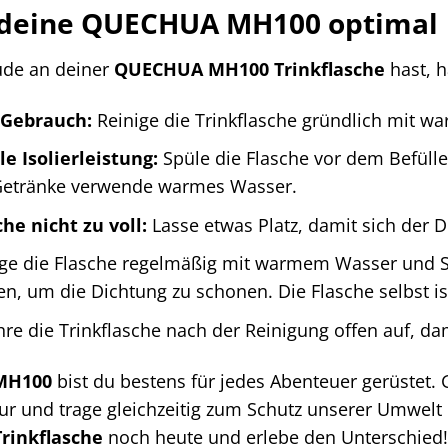
u deine QUECHUA MH100 optimal
ude an deiner
QUECHUA MH100 Trinkflasche
hast, h
 Gebrauch:
Reinige die Trinkflasche gründlich mit w
e Isolierleistung:
Spüle die Flasche vor dem Befüll
Getränke verwende warmes Wasser.
che nicht zu voll:
Lasse etwas Platz, damit sich der De
ge die Flasche regelmäßig mit warmem Wasser und Sp
, um die Dichtung zu schonen. Die Flasche selbst is
e die Trinkflasche nach der Reinigung offen auf, dam
MH100
bist du bestens für jedes Abenteuer gerüstet.
r und trage gleichzeitig zum Schutz unserer Umwelt 
inkflasche
noch heute und erlebe den Unterschied