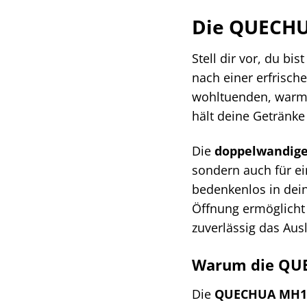
Die QUECHUA
Stell dir vor, du b
nach einer erfrisc
wohltuenden, warme
hält deine Getränke
Die
doppelwandige
sondern auch für ei
bedenkenlos in dei
Öffnung ermöglicht 
zuverlässig das Aus
Warum die QUE
Die
QUECHUA MH10