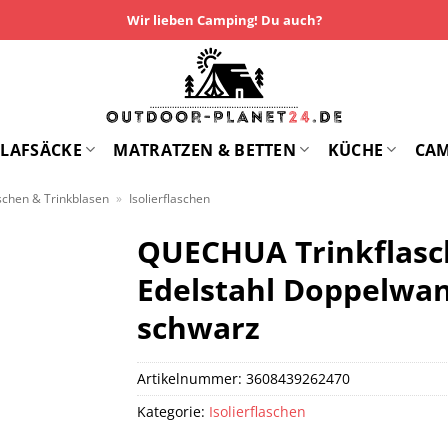
Wir lieben Camping! Du auch?
LAFSÄCKE
MATRATZEN & BETTEN
KÜCHE
CA
aschen & Trinkblasen
»
Isolierflaschen
QUECHUA Trinkflasc
Edelstahl Doppelwan
schwarz
Artikelnummer:
3608439262470
Kategorie:
Isolierflaschen