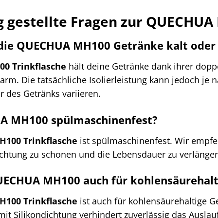
g gestellte Fragen zur QUECHU
t die QUECHUA MH100 Getränke kalt ode
0 Trinkflasche
hält deine Getränke dank ihrer dop
warm. Die tatsächliche Isolierleistung kann jedoch 
 des Getränks variieren.
UA MH100 spülmaschinenfest?
100 Trinkflasche
ist spülmaschinenfest. Wir empfe
chtung zu schonen und die Lebensdauer zu verlänger
QUECHUA MH100 auch für kohlensäurehal
100 Trinkflasche
ist auch für kohlensäurehaltige G
it Silikondichtung verhindert zuverlässig das Auslauf