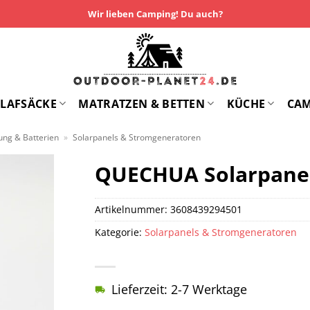
Wir lieben Camping! Du auch?
LAFSÄCKE
MATRATZEN & BETTEN
KÜCHE
CA
ng & Batterien
»
Solarpanels & Stromgeneratoren
QUECHUA Solarpanel
Artikelnummer:
3608439294501
Kategorie:
Solarpanels & Stromgeneratoren
Lieferzeit: 2-7 Werktage