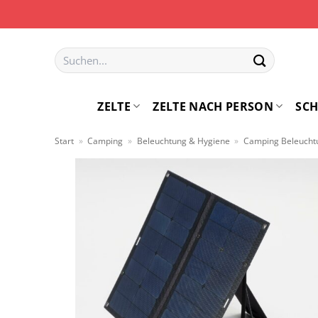
Zum
Inhalt
springen
Suchen
nach:
ZELTE
ZELTE NACH PERSON
SCH
Start
»
Camping
»
Beleuchtung & Hygiene
»
Camping Beleuchtu