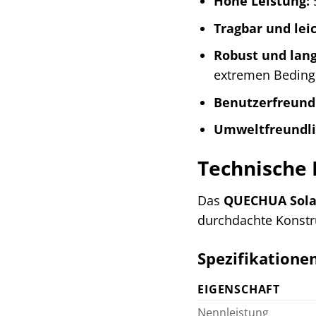
Hohe Leistung:
5
Tragbar und leic
Robust und lang
extremen Beding
Benutzerfreundl
Umweltfreundli
Technische 
Das
QUECHUA Sola
durchdachte Konst
Spezifikationen
EIGENSCHAFT
Nennleistung