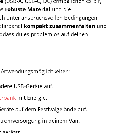
se
(USB-A, USB-C, DC) ermöglichen es dir,
Das
robuste Material
und die
uch unter anspruchsvollen Bedingungen
Solarpanel
kompakt zusammenfalten
und
 sodass du es problemlos auf deinen
on Anwendungsmöglichkeiten:
dere USB-Geräte auf.
erbank
mit Energie.
eräte auf dem Festivalgelände auf.
Stromversorgung in deinem Van.
 gerätst.