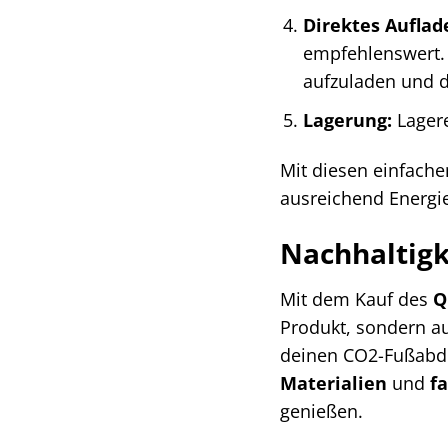
Direktes Auflad
empfehlenswert. 
aufzuladen und d
Lagerung:
Lagere
Mit diesen einfache
ausreichend Energi
Nachhaltig
Mit dem Kauf des
Q
Produkt, sondern au
deinen CO2-Fußabdr
Materialien
und
f
genießen.