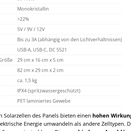
Monokristallin
>22%
5V / 9V / 12V
Bis zu 3A (abhängig von den Lichtverhältnissen)
USB-A, USB-C, DC 5521
Größe
29 cm x 16 cm x 5 cm
82 cm x 29 cm x 2 cm
ca. 1,5 kg
IPX4 (spritzwassergeschützt)
PET laminiertes Gewebe
n Solarzellen des Panels bieten einen
hohen Wirkun
lektrische Energie umwandeln als andere Zelltypen. 