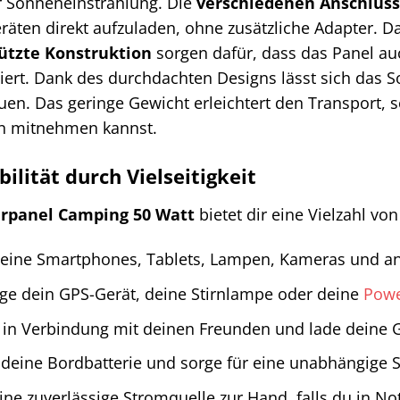
r Sonneneinstrahlung. Die
verschiedenen Anschlüs
eräten direkt aufzuladen, ohne zusätzliche Adapter. 
ützte Konstruktion
sorgen dafür, dass das Panel a
niert. Dank des durchdachten Designs lässt sich das 
uen. Das geringe Gewicht erleichtert den Transport,
n mitnehmen kannst.
ilität durch Vielseitigkeit
rpanel Camping 50 Watt
bietet dir eine Vielzahl v
eine Smartphones, Tablets, Lampen, Kameras und an
ge dein GPS-Gerät, deine Stirnlampe oder deine
Pow
 in Verbindung mit deinen Freunden und lade deine G
deine Bordbatterie und sorge für eine unabhängige 
ne zuverlässige Stromquelle zur Hand, falls du in Not