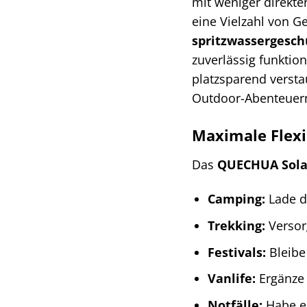
mit weniger direkte
eine Vielzahl von G
spritzwassergesch
zuverlässig funktio
platzsparend versta
Outdoor-Abenteuer
Maximale Flexib
Das
QUECHUA Sola
Camping:
Lade d
Trekking:
Versor
Festivals:
Bleibe
Vanlife:
Ergänze 
Notfälle:
Habe ei