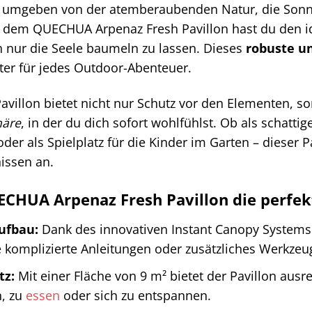
ist umgeben von der atemberaubenden Natur, die Sonne
it dem QUECHUA Arpenaz Fresh Pavillon hast du den i
h nur die Seele baumeln zu lassen. Dieses
robuste u
iter für jedes Outdoor-Abenteuer.
avillon bietet nicht nur Schutz vor den Elementen, s
häre
, in der du dich sofort wohlfühlst. Ob als schatti
r als Spielplatz für die Kinder im Garten – dieser Pav
issen an.
HUA Arpenaz Fresh Pavillon die perfekte
Aufbau:
Dank des innovativen Instant Canopy Systems 
 komplizierte Anleitungen oder zusätzliches Werkzeu
tz:
Mit einer Fläche von 9 m² bietet der Pavillon ausr
n, zu
essen
oder sich zu entspannen.