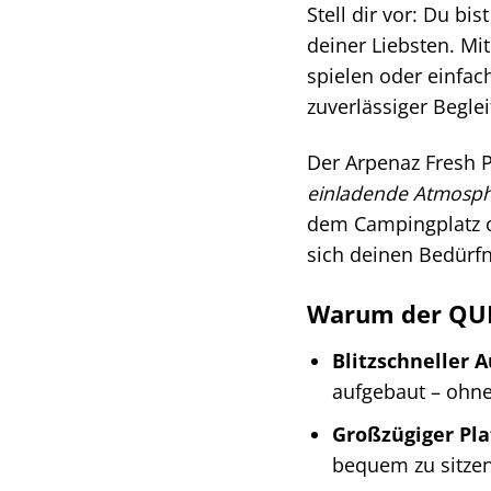
Stell dir vor: Du b
deiner Liebsten. M
spielen oder einfac
zuverlässiger Begle
Der Arpenaz Fresh P
einladende Atmosp
dem Campingplatz ode
sich deinen Bedürfn
Warum der QUEC
Blitzschneller 
aufgebaut – ohne
Großzügiger Pla
bequem zu sitze