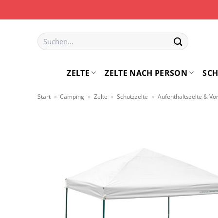
Zum
Inhalt
springen
Suchen
nach:
ZELTE
ZELTE NACH PERSON
SCH
Start
»
Camping
»
Zelte
»
Schutzzelte
»
Aufenthaltszelte & Vor