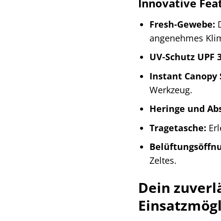
Innovative Fea
Fresh-Gewebe:
D
angenehmes Klim
UV-Schutz UPF 3
Instant Canopy
Werkzeug.
Heringe und Ab
Tragetasche:
Erl
Belüftungsöffn
Zeltes.
Dein zuverl
Einsatzmögl