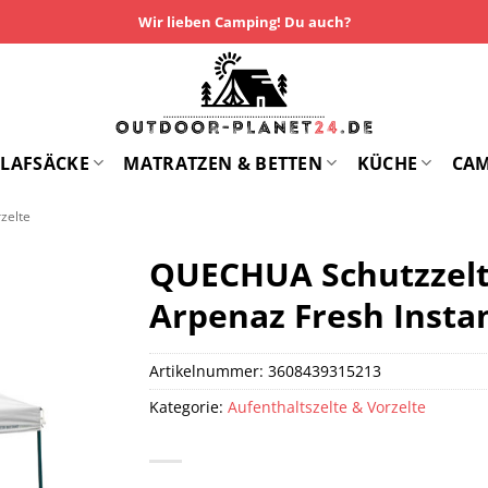
Wir lieben Camping! Du auch?
LAFSÄCKE
MATRATZEN & BETTEN
KÜCHE
CA
zelte
QUECHUA Schutzzelt
Arpenaz Fresh Insta
Artikelnummer:
3608439315213
Kategorie:
Aufenthaltszelte & Vorzelte