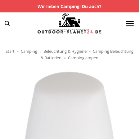
Zum
Wir lieben Camping! Du auch?
Inhalt
springen
Start
»
Camping
»
Beleuchtung & Hygiene
»
Camping Beleuchtung
& Batterien
»
Campinglampen