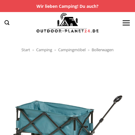
Zum
Wir lieben Camping! Du auch?
Inhalt
springen
Start
»
Camping
»
Campingmöbel
»
Bollerwagen