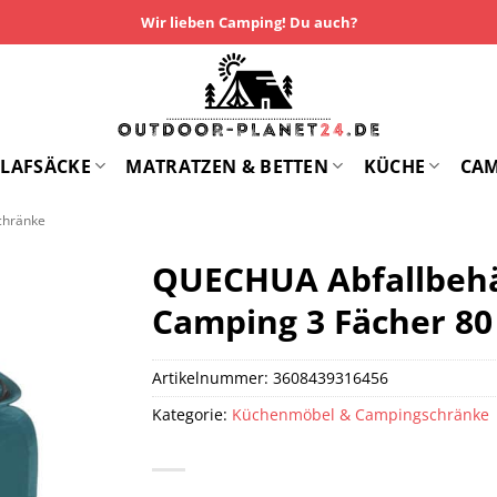
Wir lieben Camping! Du auch?
LAFSÄCKE
MATRATZEN & BETTEN
KÜCHE
CA
chränke
QUECHUA Abfallbehä
Camping 3 Fächer 80 
Artikelnummer:
3608439316456
Kategorie:
Küchenmöbel & Campingschränke