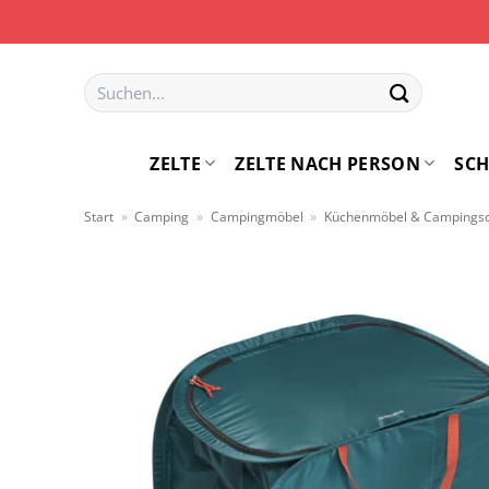
Zum
Inhalt
springen
Suchen
nach:
ZELTE
ZELTE NACH PERSON
SCH
Start
»
Camping
»
Campingmöbel
»
Küchenmöbel & Campings