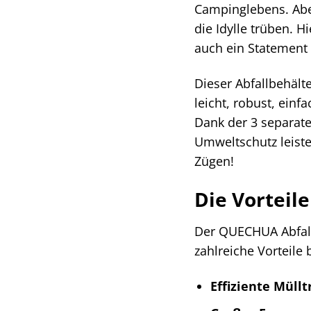
Campinglebens. Abe
die Idylle trüben. H
auch ein Statement 
Dieser Abfallbehält
leicht, robust, ein
Dank der 3 separat
Umweltschutz leiste
Zügen!
Die Vorteil
Der QUECHUA Abfallb
zahlreiche Vorteile b
Effiziente Müll