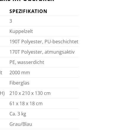
SPEZIFIKATION
3
Kuppelzelt
190T Polyester, PU-beschichtet
170T Polyester, atmungsaktiv
PE, wasserdicht
t
2000 mm
Fiberglas
 H)
210 x 210 x 130 cm
61 x 18 x 18 cm
Ca. 3 kg
Grau/Blau