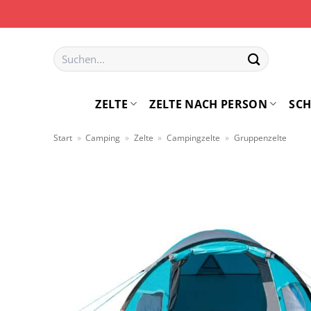
Zum
Inhalt
springen
Suchen
nach:
ZELTE
ZELTE NACH PERSON
SCH
Start
»
Camping
»
Zelte
»
Campingzelte
»
Gruppenzelte