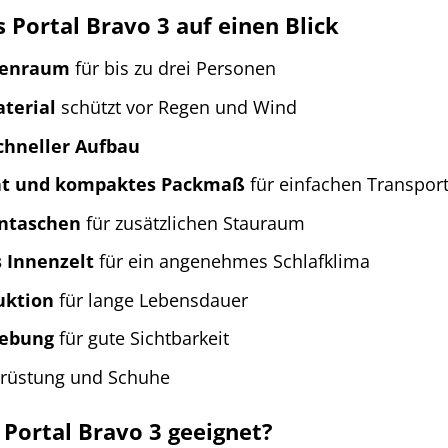
s Portal Bravo 3 auf einen Blick
nenraum
für bis zu drei Personen
terial
schützt vor Regen und Wind
chneller Aufbau
ht und kompaktes Packmaß
für einfachen Transpor
entaschen
für zusätzlichen Stauraum
 Innenzelt
für ein angenehmes Schlafklima
uktion
für lange Lebensdauer
gebung
für gute Sichtbarkeit
srüstung und Schuhe
 Portal Bravo 3 geeignet?