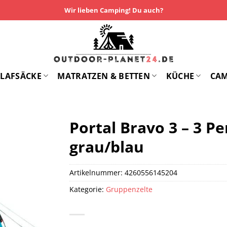
Wir lieben Camping! Du auch?
LAFSÄCKE
MATRATZEN & BETTEN
KÜCHE
CA
Portal Bravo 3 – 3 P
grau/blau
Artikelnummer:
4260556145204
Kategorie:
Gruppenzelte