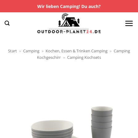
Zum
Wir lieben Camping! Du auch?
Inhalt
springen
Start
»
Camping
»
Kochen, Essen & Trinken Camping
»
Camping
Kochgeschirr
»
Camping Kochsets