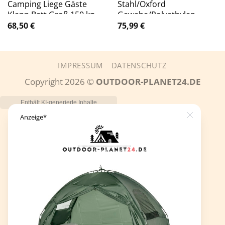
Camping Liege Gäste
Stahl/Oxford
Klapp Bett Groß 150 kg
Gewebe/Polyethylen –
Modell: Medium – Falcon
gruen | schwarz
68,50
€
75,99
€
IMPRESSUM
DATENSCHUTZ
Copyright 2026 ©
OUTDOOR-PLANET24.DE
Close
Anzeige*