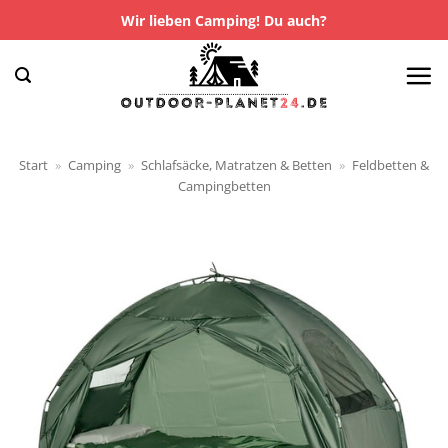
Zum
Wir lieben Camping! Du auch?
Inhalt
springen
Start
»
Camping
»
Schlafsäcke, Matratzen & Betten
»
Feldbetten &
Campingbetten