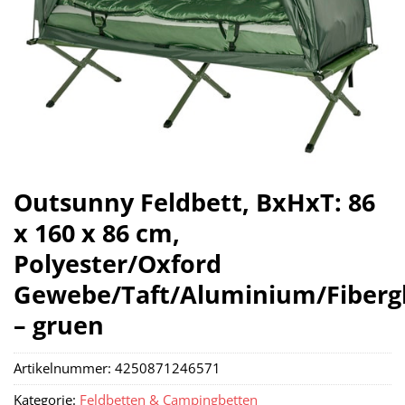
Outsunny Feldbett, BxHxT: 86
x 160 x 86 cm,
Polyester/Oxford
Gewebe/Taft/Aluminium/Fiberg
– gruen
Artikelnummer:
4250871246571
Kategorie:
Feldbetten & Campingbetten