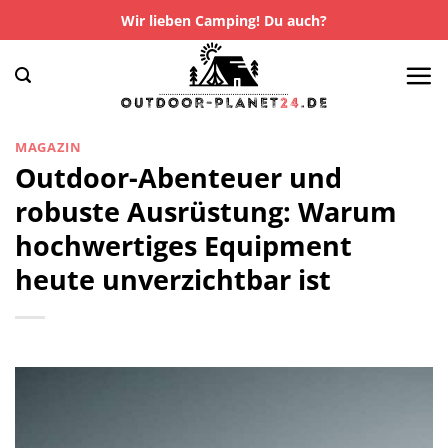
Zum
Wir lieben Camping! Du auch?
Inhalt
springen
MAGAZIN
Outdoor-Abenteuer und
robuste Ausrüstung: Warum
hochwertiges Equipment
heute unverzichtbar ist