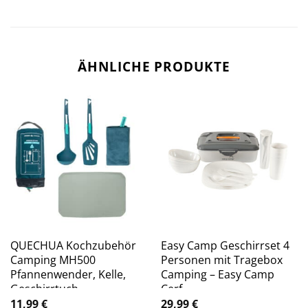
ÄHNLICHE PRODUKTE
QUECHUA Kochzubehör
Easy Camp Geschirrset 4
Camping MH500
Personen mit Tragebox
Pfannenwender, Kelle,
Camping – Easy Camp
Geschirrtuch,
Cerf
Schneidebrett
11,99
€
29,99
€