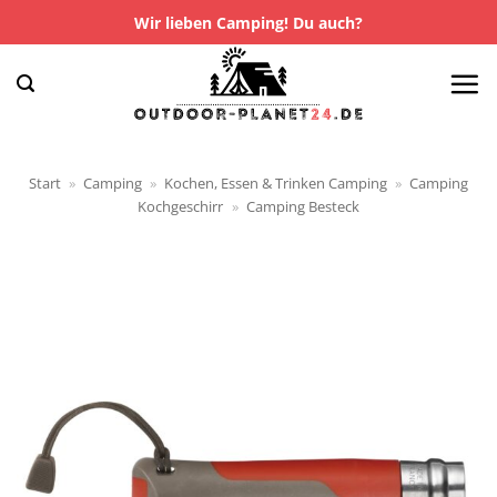
Zum
Wir lieben Camping! Du auch?
Inhalt
springen
Start
»
Camping
»
Kochen, Essen & Trinken Camping
»
Camping
Kochgeschirr
»
Camping Besteck