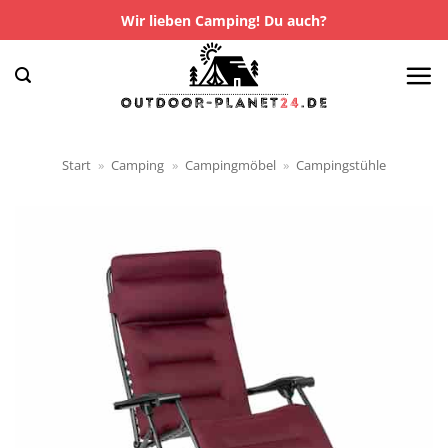
Zum
Wir lieben Camping! Du auch?
Inhalt
springen
Start
»
Camping
»
Campingmöbel
»
Campingstühle