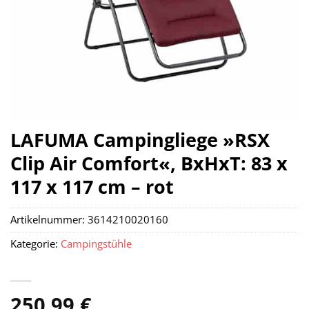
LAFUMA Campingliege »RSX
Clip Air Comfort«, BxHxT: 83 x
117 x 117 cm – rot
Artikelnummer:
3614210020160
Kategorie:
Campingstühle
250,99
€