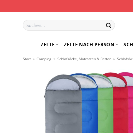
Zum
Inhalt
springen
Suchen
nach:
ZELTE
ZELTE NACH PERSON
SCH
Start
»
Camping
»
Schlafsäcke, Matratzen & Betten
»
Schlafsä