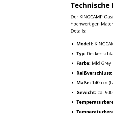
Technische 
Der KINGCAMP Oasis
hochwertigen Materi
Details:
Modell:
KINGCAM
Typ:
Deckenschlaf
Farbe:
Mid Grey
Reißverschluss:
Maße:
140 cm (Lä
Gewicht:
ca. 900
Temperaturbere
Temperaturberei