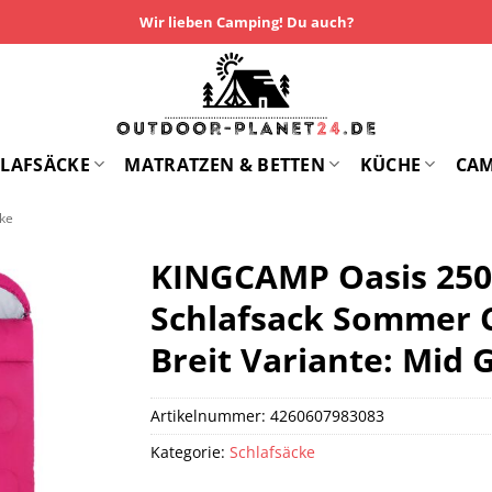
Wir lieben Camping! Du auch?
LAFSÄCKE
MATRATZEN & BETTEN
KÜCHE
CA
cke
KINGCAMP Oasis 250
Schlafsack Sommer 
Breit Variante: Mid G
Artikelnummer:
4260607983083
Kategorie:
Schlafsäcke