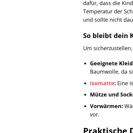
dafür, dass die Kin
Temperatur der Schl
und sollte nicht da
So bleibt dein
Um sicherzustellen,
Geeignete Kleid
Baumwolle, da si
Isomatte
:
Eine I
Mütze und Sock
Vorwärmen:
Wär
vor.
Praktische 