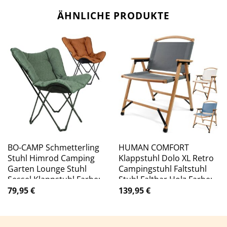
ÄHNLICHE PRODUKTE
BO-CAMP Schmetterling
HUMAN COMFORT
Stuhl Himrod Camping
Klappstuhl Dolo XL Retro
Garten Lounge Stuhl
Campingstuhl Faltstuhl
Sessel Klappstuhl Farbe:
Stuhl Faltbar Holz Farbe:
Clay
Weiß
79,95
€
139,95
€