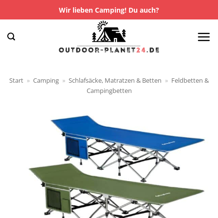
Zum
Wir lieben Camping! Du auch?
Inhalt
springen
Start
»
Camping
»
Schlafsäcke, Matratzen & Betten
»
Feldbetten &
Campingbetten