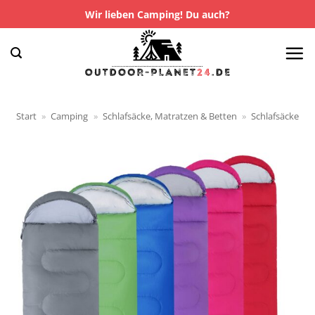
Zum
Wir lieben Camping! Du auch?
Inhalt
springen
Start
»
Camping
»
Schlafsäcke, Matratzen & Betten
»
Schlafsäcke