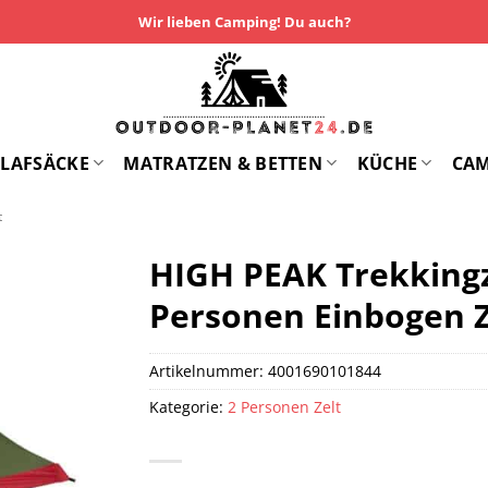
Wir lieben Camping! Du auch?
LAFSÄCKE
MATRATZEN & BETTEN
KÜCHE
CA
t
HIGH PEAK Trekkingze
Personen Einbogen Ze
Artikelnummer:
4001690101844
Kategorie:
2 Personen Zelt