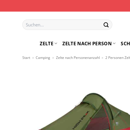
Zum
Inhalt
springen
Suchen
nach:
ZELTE
ZELTE NACH PERSON
SCH
Start
»
Camping
»
Zelte nach Personenanzahl
»
2 Personen Zel