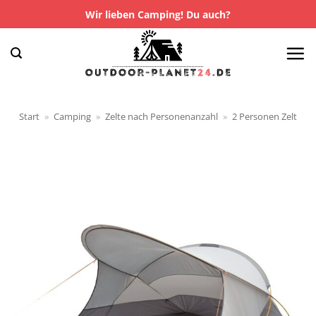
Zum
Wir lieben Camping! Du auch?
Inhalt
springen
Start
»
Camping
»
Zelte nach Personenanzahl
»
2 Personen Zelt