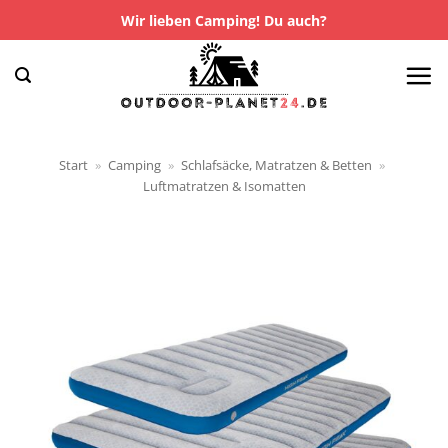
Zum
Wir lieben Camping! Du auch?
Inhalt
springen
Start
»
Camping
»
Schlafsäcke, Matratzen & Betten
»
Luftmatratzen & Isomatten