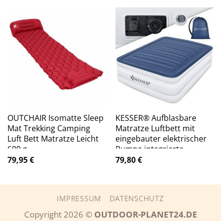
OUTCHAIR Isomatte Sleep
KESSER® Aufblasbare
Mat Trekking Camping
Matratze Luftbett mit
Luft Bett Matratze Leicht
eingebauter elektrischer
600 g
Pumpe integrierte
erhöhte aufblasbare
79,95
€
79,80
€
Matratze für
Übernachtungsgäste mit
Aufbewahrungstasche
IMPRESSUM
DATENSCHUTZ
Copyright 2026 ©
OUTDOOR-PLANET24.DE