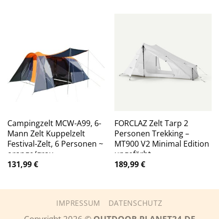
Campingzelt MCW-A99, 6-
FORCLAZ Zelt Tarp 2
Mann Zelt Kuppelzelt
Personen Trekking –
Festival-Zelt, 6 Personen ~
MT900 V2 Minimal Edition
orange/grau
ungefärbt
131,99
€
189,99
€
IMPRESSUM
DATENSCHUTZ
Copyright 2026 ©
OUTDOOR-PLANET24.DE