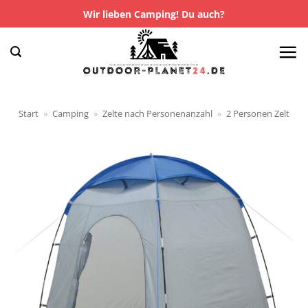
Zum
Wir lieben Camping! Du auch?
Inhalt
springen
Start
»
Camping
»
Zelte nach Personenanzahl
»
2 Personen Zelt