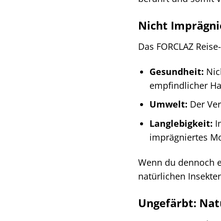
Nicht Imprägni
Das FORCLAZ Reise-M
Gesundheit:
Nich
empfindlicher Ha
Umwelt:
Der Ver
Langlebigkeit:
I
imprägniertes Mo
Wenn du dennoch ei
natürlichen Insekt
Ungefärbt: Nat