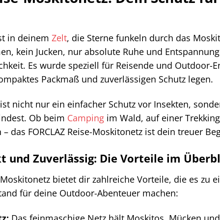
egst in deinem
Zelt
, die Sterne funkeln durch das Moski
men, kein Jucken, nur absolute Ruhe und Entspannun
chkeit. Es wurde speziell für Reisende und Outdoor-En
kompaktes Packmaß und zuverlässigen Schutz legen.
ist nicht nur ein einfacher Schutz vor Insekten, sond
findest. Ob beim
Camping
im Wald, auf einer Trekking
 – das FORCLAZ Reise-Moskitonetz ist dein treuer Begl
t und Zuverlässig: Die Vorteile im Überbl
oskitonetz bietet dir zahlreiche Vorteile, die es zu 
tand für deine Outdoor-Abenteuer machen:
z:
Das feinmaschige Netz hält Moskitos, Mücken und 