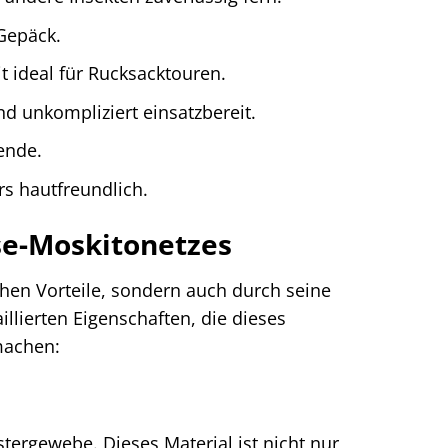
Gepäck.
t ideal für Rucksacktouren.
nd unkompliziert einsatzbereit.
ende.
s hautfreundlich.
se-Moskitonetzes
hen Vorteile, sondern auch durch seine
illierten Eigenschaften, die dieses
machen:
tergewebe. Dieses Material ist nicht nur