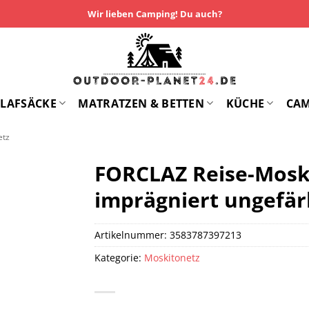
Wir lieben Camping! Du auch?
LAFSÄCKE
MATRATZEN & BETTEN
KÜCHE
CA
etz
FORCLAZ Reise-Moski
imprägniert ungefär
Artikelnummer:
3583787397213
Kategorie:
Moskitonetz