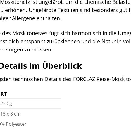
Moskitonetz ist ungefärbt, um die chemische Belast
zu erhöhen. Ungefärbte Textilien sind besonders gut
niger Allergene enthalten.
be des Moskitonetzes fügt sich harmonisch in die Um
nst dich entspannt zurücklehnen und die Natur in v
en sorgen zu müssen.
Details im Überblick
igsten technischen Details des FORCLAZ Reise-Moskito
RT
 220 g
 15 x 8 cm
0% Polyester