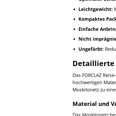
Leichtgewicht:
M
Kompaktes Pac
Einfache Anbrin
Nicht imprägnie
Ungefärbt:
Reduz
Detailliert
Das FORCLAZ Reise-M
hochwertigen Materia
Moskitonetz zu ein
Material und V
Das Moskitonetz bes