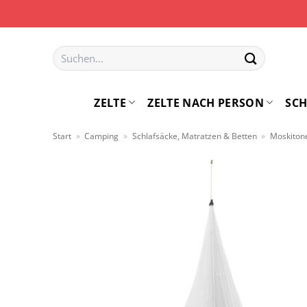
Zum
Inhalt
springen
Suchen
nach:
ZELTE
ZELTE NACH PERSON
SCH
Start
»
Camping
»
Schlafsäcke, Matratzen & Betten
»
Moskiton