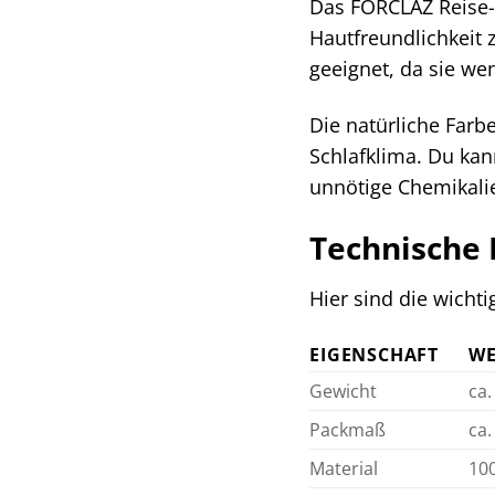
Das FORCLAZ Reise-
Hautfreundlichkeit 
geeignet, da sie we
Die natürliche Far
Schlafklima. Du kan
unnötige Chemikali
Technische 
Hier sind die wicht
EIGENSCHAFT
WE
Gewicht
ca.
Packmaß
ca.
Material
10