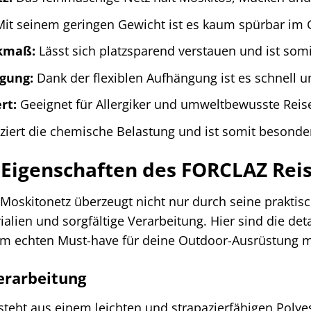
it seinem geringen Gewicht ist es kaum spürbar im 
kmaß:
Lässt sich platzsparend verstauen und ist somi
gung:
Dank der flexiblen Aufhängung ist es schnell u
rt:
Geeignet für Allergiker und umweltbewusste Reis
iert die chemische Belastung und ist somit besonder
e Eigenschaften des FORCLAZ Rei
oskitonetz überzeugt nicht nur durch seine praktisc
lien und sorgfältige Verarbeitung. Hier sind die deta
em echten Must-have für deine Outdoor-Ausrüstung 
erarbeitung
teht aus einem leichten und strapazierfähigen Polyes