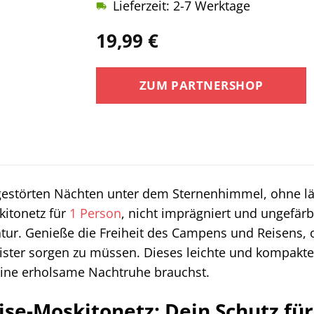
Lieferzeit: 2-7 Werktage
19,99
€
ZUM PARTNERSHOP
estörten Nächten unter dem Sternenhimmel, ohne lä
itonetz für
1 Person
, nicht imprägniert und ungefärbt
atur. Genieße die Freiheit des Campens und Reisens,
ter sorgen zu müssen. Dieses leichte und kompakt
eine erholsame Nachtruhe brauchst.
se-Moskitonetz: Dein Schutz fü