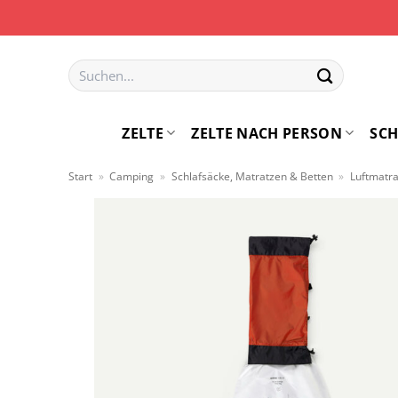
Zum
Inhalt
springen
Suchen
nach:
ZELTE
ZELTE NACH PERSON
SCH
Start
»
Camping
»
Schlafsäcke, Matratzen & Betten
»
Luftmatr