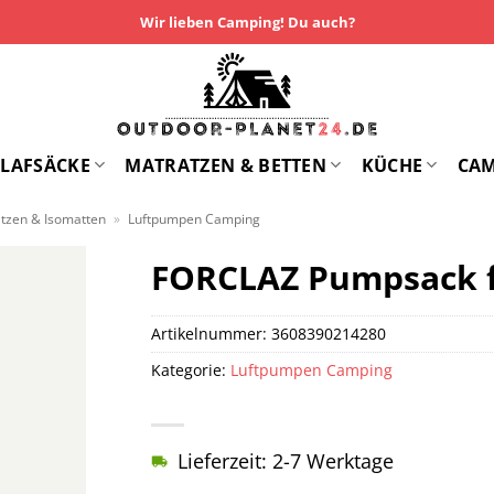
Wir lieben Camping! Du auch?
LAFSÄCKE
MATRATZEN & BETTEN
KÜCHE
CA
atzen & Isomatten
»
Luftpumpen Camping
FORCLAZ Pumpsack f
Artikelnummer:
3608390214280
Kategorie:
Luftpumpen Camping
Lieferzeit: 2-7 Werktage