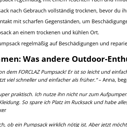
ck nach Gebrauch vollständig trocknen, bevor du ihn
ntakt mit scharfen Gegenständen, um Beschädigung
sack an einem trockenen und kühlen Ort.
umpsack regelmäßig auf Beschädigungen und reparier
men: Was andere Outdoor-Enthu
 von dem FORCLAZ Pumpsack! Er ist so leicht und einf
zt viel schneller und einfacher als früher.“
– Anna, beg
uper praktisch. Ich nutze ihn nicht nur zum Aufpumpe
leidung. So spare ich Platz im Rucksack und habe alles
ker
ch, ob ein Pumpsack wirklich nötig ist. Aber jetzt möchte