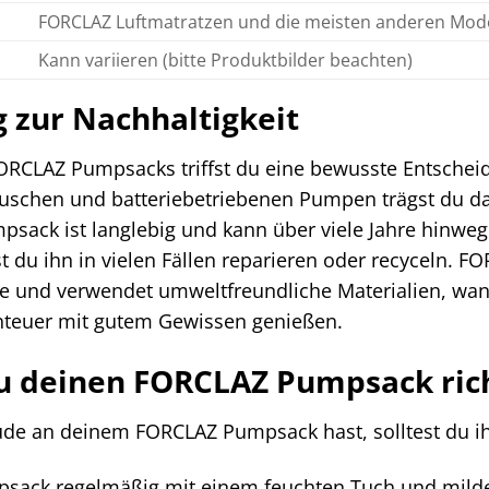
FORCLAZ Luftmatratzen und die meisten anderen Model
Kann variieren (bitte Produktbilder beachten)
g zur Nachhaltigkeit
ORCLAZ Pumpsacks triffst du eine bewusste Entschei
uschen und batteriebetriebenen Pumpen trägst du da
psack ist langlebig und kann über viele Jahre hinwe
t du ihn in vielen Fällen reparieren oder recyceln. FO
e und verwendet umweltfreundliche Materialien, wan
teuer mit gutem Gewissen genießen.
du deinen FORCLAZ Pumpsack ric
de an deinem FORCLAZ Pumpsack hast, solltest du ihn 
psack regelmäßig mit einem feuchten Tuch und mild