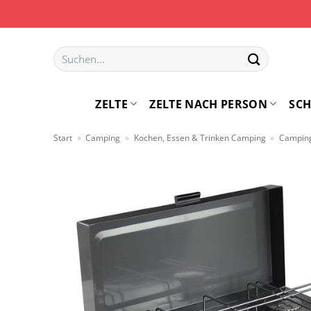
Zum
Inhalt
springen
Suchen
nach:
ZELTE
ZELTE NACH PERSON
SCH
Start
»
Camping
»
Kochen, Essen & Trinken Camping
»
Camping