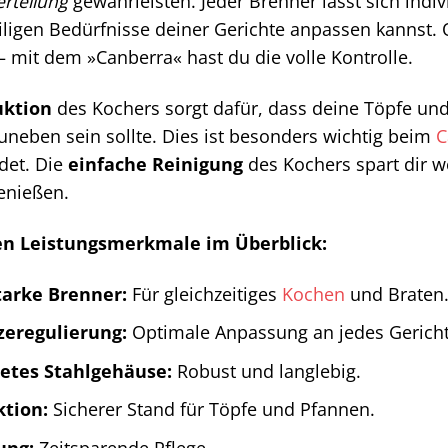
erteilung
gewährleisten. Jeder Brenner lässt sich indiv
iligen Bedürfnisse deiner Gerichte anpassen kannst. 
 mit dem »Canberra« hast du die volle Kontrolle.
uktion
des Kochers sorgt dafür, dass deine Töpfe un
neben sein sollte. Dies ist besonders wichtig beim
C
det. Die
einfache Reinigung
des Kochers spart dir w
genießen.
ten Leistungsmerkmale im Überblick:
tarke Brenner:
Für gleichzeitiges
Kochen
und Braten
tzeregulierung:
Optimale Anpassung an jedes Gericht
etes Stahlgehäuse:
Robust und langlebig.
ktion:
Sicherer Stand für Töpfe und Pfannen.
ung:
Zeitsparende Pflege.