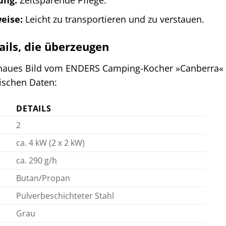
eise:
Leicht zu transportieren und zu verstauen.
ails, die überzeugen
enaues Bild vom ENDERS Camping-Kocher »Canberra« ma
ischen Daten:
DETAILS
2
ca. 4 kW (2 x 2 kW)
ca. 290 g/h
Butan/Propan
Pulverbeschichteter Stahl
Grau