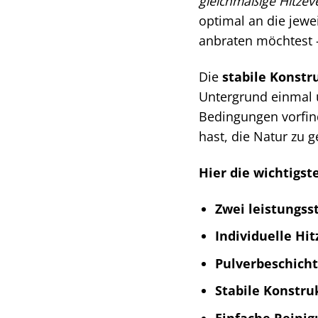
gleichmäßige Hitzev
optimal an die jewe
anbraten möchtest –
Die
stabile Konstr
Untergrund einmal u
Bedingungen vorfin
hast, die Natur zu 
Hier die wichtigs
Zwei leistungss
Individuelle Hi
Pulverbeschicht
Stabile Konstru
Einfache Reinig