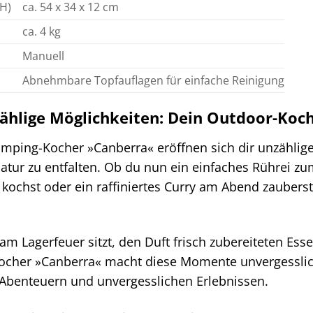
 H)
ca. 54 x 34 x 12 cm
ca. 4 kg
Manuell
Abnehmbare Topfauflagen für einfache Reinigung
zählige Möglichkeiten: Dein Outdoor-Koc
ping-Kocher »Canberra« eröffnen sich dir unzählige 
Natur zu entfalten. Ob du nun ein einfaches Rührei zu
 kochst oder ein raffiniertes Curry am Abend zauberst
u am Lagerfeuer sitzt, den Duft frisch zubereiteten Es
her »Canberra« macht diese Momente unvergesslich. 
 Abenteuern und unvergesslichen Erlebnissen.