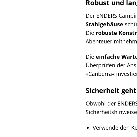
Robust und lang
Der ENDERS Camping
Stahlgehäuse
schüt
Die
robuste Konst
Abenteuer mitnehm
Die
einfache Wart
Überprüfen der Ansc
»Canberra« investier
Sicherheit geh
Obwohl der ENDERS C
Sicherheitshinweis
Verwende den Koc