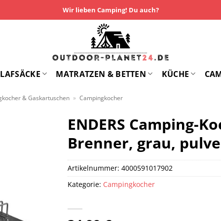
Wir lieben Camping! Du auch?
LAFSÄCKE
MATRATZEN & BETTEN
KÜCHE
CA
kocher & Gaskartuschen
»
Campingkocher
ENDERS Camping-Koc
Brenner, grau, pulve
Artikelnummer:
4000591017902
Kategorie:
Campingkocher