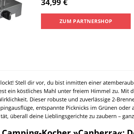
34,99
€
ZUM PARTNERSHOP
 lockt! Stell dir vor, du bist inmitten einer atember
est ein köstliches Mahl unter freiem Himmel zu. Mit
rklichkeit. Dieser robuste und zuverlässige 2-Brenner
ingausflüge, entspannte Picknicks im Grünen oder a
ilität, überall deine Lieblingsgerichte zu zaubern – g
Camping-Kocher »Canberra«: De